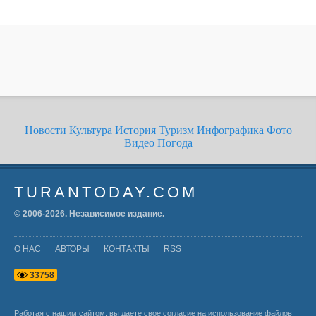
Новости
Культура
История
Туризм
Инфографика
Фото
Видео
Погода
TURANTODAY.COM
© 2006-
2026
. Независимое издание.
О НАС
АВТОРЫ
КОНТАКТЫ
RSS
3
3
7
5
8
Работая с нашим сайтом, вы даете свое согласие на использование файлов