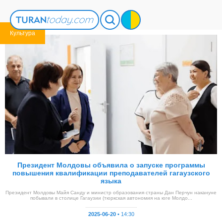
Культура
Президент Молдовы объявила о запуске программы
повышения квалификации преподавателей гагаузского
языка
Президент Молдовы Майя Санду и министр образования страны Дан Перчун накануне
побывали в столице Гагаузии (тюркская автономия на юге Молдо...
2025-06-20 •
14:30