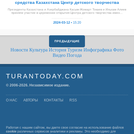
средства Казахстана Центр детского творчества
Президенты Казахстана и Азербайджана Касым-Жомарт Токаев и Ильхам Алиев
приняли участие в церемонии открытия Центра детского творчества имен...
2024-03-12 •
15:20
ПРЕДЫДУЩИЕ
Новости
Культура
История
Туризм
Инфографика
Фото
Видео
Погода
TURANTODAY.COM
© 2006-
2026
. Независимое издание.
О НАС
АВТОРЫ
КОНТАКТЫ
RSS
Работая с нашим сайтом, вы даете свое согласие на использование файлов
cookie
различных сервисов аналитики и рекламы. Это необходимо для