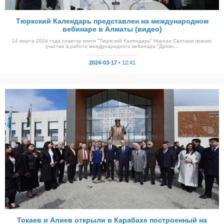
Тюркский Календарь представлен на международном
вебинаре в Алматы (видео)
14 марта 2024 года соавтор книги "Тюркский Календарь" Нурлан Салтаев принял
участие в работе международного вебинара "Древн...
2024-03-17 •
12:41
Токаев и Алиев открыли в Карабахе построенный на