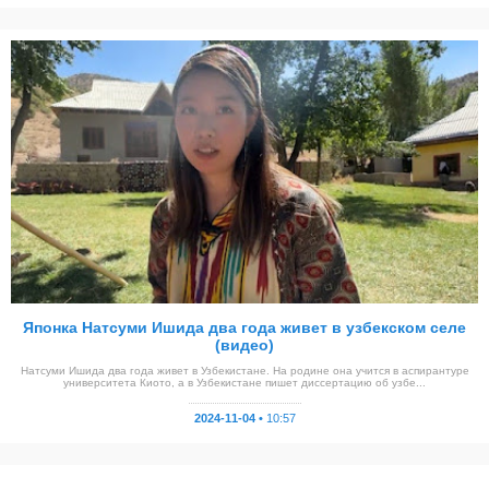
Японка Натсуми Ишида два года живет в узбекском селе
(видео)
Натсуми Ишида два года живет в Узбекистане. На родине она учится в аспирантуре
университета Киото, а в Узбекистане пишет диссертацию об узбе...
2024-11-04 •
10:57