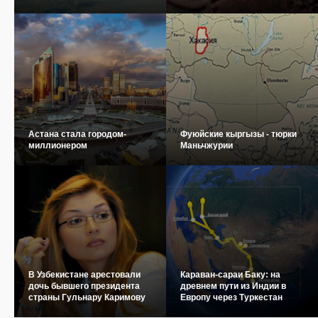
Астана стала городом-
Фуюйские кыргызы - тюрки
миллионером
Маньчжурии
В Узбекистане арестовали
Караван-сараи Баку: на
дочь бывшего президента
древнем пути из Индии в
страны Гульнару Каримову
Европу через Туркестан