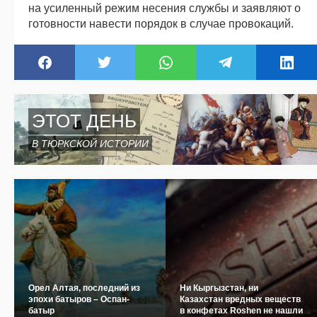
на усиленный режим несения службы и заявляют о
готовности навести порядок в случае провокаций.
ЭТОТ ДЕНЬ
В ТЮРКСКОЙ ИСТОРИИ
Орел Алтая, последний из
Ни Кыргызстан, ни
эпохи батыров – Оспан-
Казахстан вредных веществ
батыр
в конфетах Roshen не нашли