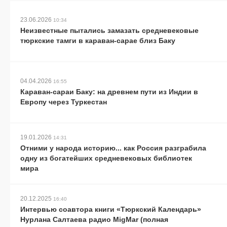
23.06.2026
10:34
Неизвестные пытались замазать средневековые
тюркские тамги в караван-сарае близ Баку
04.04.2026
16:55
Караван-сараи Баку: на древнем пути из Индии в
Европу через Туркестан
19.01.2026
14:31
Отними у народа историю... как Россия разграбила
одну из богатейших средневековых библиотек
мира
20.12.2025
16:40
Интервью соавтора книги «Тюркский Календарь»
Нурлана Салтаева радио MigMar (полная