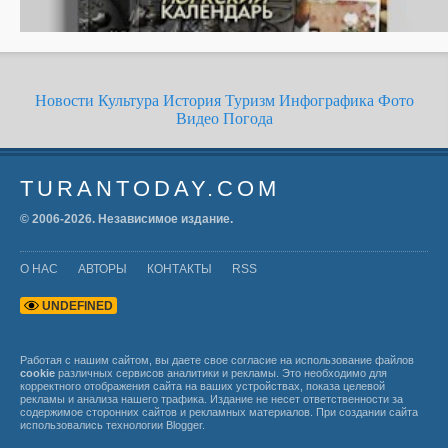
Новости
Культура
История
Туризм
Инфографика
Фото
Видео
Погода
TURANTODAY.COM
© 2006-
2026
. Независимое издание.
О НАС
АВТОРЫ
КОНТАКТЫ
RSS
U
N
D
E
F
I
N
E
D
Работая с нашим сайтом, вы даете свое согласие на использование файлов
cookie
различных сервисов аналитики и рекламы. Это необходимо для
корректного отображения сайта на ваших устройствах, показа целевой
рекламы и анализа нашего трафика. Издание не несет ответственности за
содержимое сторонних сайтов и рекламных материалов. При создании сайта
использовались технологии
Blogger
.