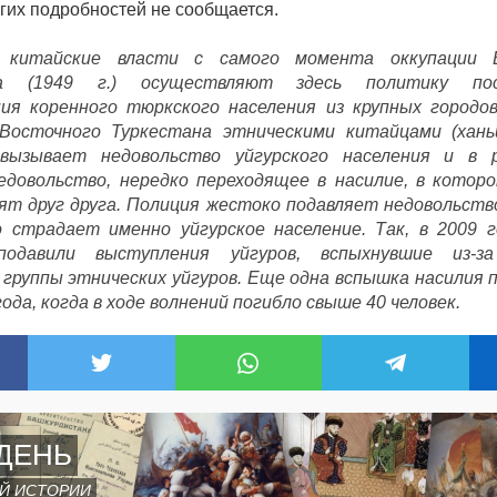
угих подробностей не сообщается.
 китайские власти с самого момента оккупации 
на (1949 г.) осуществляют здесь политику пос
ия коренного тюркского населения из крупных городо
 Восточного Туркестана этническими китайцами (хань
вызывает недовольство уйгурского населения и в 
довольство, нередко переходящее в насилие, в котор
ят друг друга. Полиция жестоко подавляет недовольств
 страдает именно уйгурское население. Так, в 2009 
одавили выступления уйгуров, вспыхнувшие из-з
группы этнических уйгуров. Еще одна вспышка насилия 
ода, когда в ходе волнений погибло свыше 40 человек.
ДЕНЬ
Й ИСТОРИИ