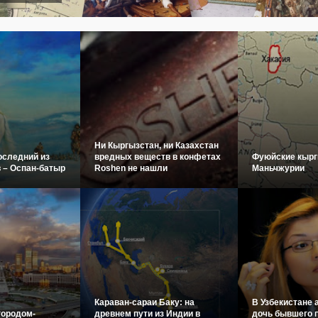
Ни Кыргызстан, ни Казахстан
оследний из
вредных веществ в конфетах
Фуюйские кырг
 – Оспан-батыр
Roshen не нашли
Маньчжурии
Караван-сараи Баку: на
В Узбекистане 
городом-
древнем пути из Индии в
дочь бывшего 