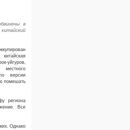
обвинены в
тайский
оккупирован
китайская
ок-уйгуров,
 местного
по версии
ью помешать
фу региона
жение. Все
ких. Однако