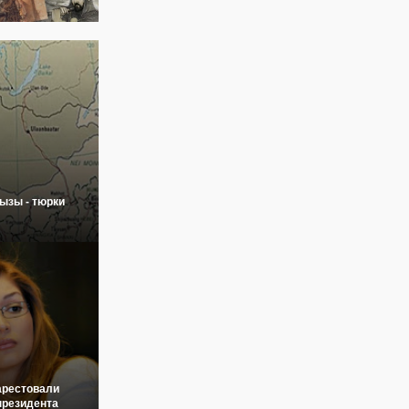
ызы - тюрки
арестовали
президента