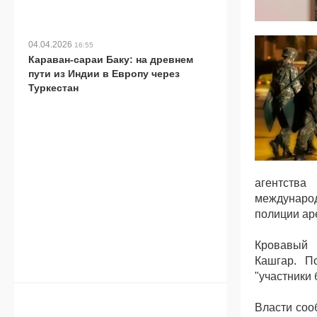
04.04.2026
16:55
Караван-сараи Баку: на древнем
пути из Индии в Европу через
Туркестан
агентств
международ
полиции ар
Кровавый 
Кашгар. П
"участники
Власти соо