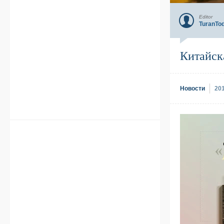
Editor
TuranTo
Китайск
Новости
20