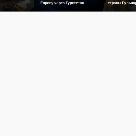
Европу через Туркестан
страны Гульна
овости
Культура
История
Туризм
Инфографика
Фото
Видео
Пого