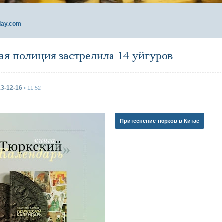
day.com
ая полиция застрелила 14 уйгуров
13-12-16
• 11:52
Притеснение тюрков в Китае