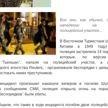
Все они, как обычно, 
нападении на ки
полицейский участок...
В Восточном Туркестане (
Китаем в 1949 году) 
полиция застрелила 14 тюр
которые, по версии
а "Тьеншан", напали на полицейский участок, а 
ного агентства Reuters, - организовали беспорядки с цел
естовать неких преступников.
инцидент произошел накануне вечером в поселке Шу
о сообщениям СМИ, полиция открыла огонь на пора
 беспорядков" были убиты.
бщили, что также в ходе инцидента погибли двое полицейс