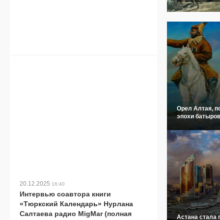
Орел Алтая, п
эпохи батыров
20.12.2025
16:40
Интервью соавтора книги
«Тюркский Календарь» Нурлана
Салтаева радио MigMar (полная
Астана стала 