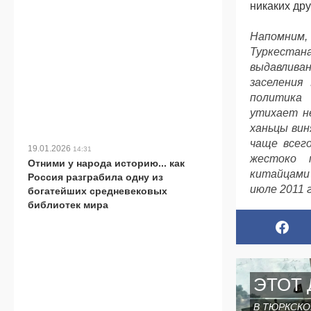
никаких др
Напомним,
Туркеста
выдавливан
заселения
политика 
утихает не
ханьцы вин
чаще всего
19.01.2026
14:31
жестоко п
Отними у народа историю... как
китайцами 
Россия разграбила одну из
июле 2011 г
богатейших средневековых
библиотек мира
ЭТОТ 
В ТЮРКСКО