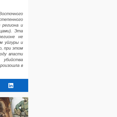
Восточного
тепенного
в региона и
цами). Эта
регионе не
ом уйгуры и
о, при этом
году власти
а убийства
произошла в