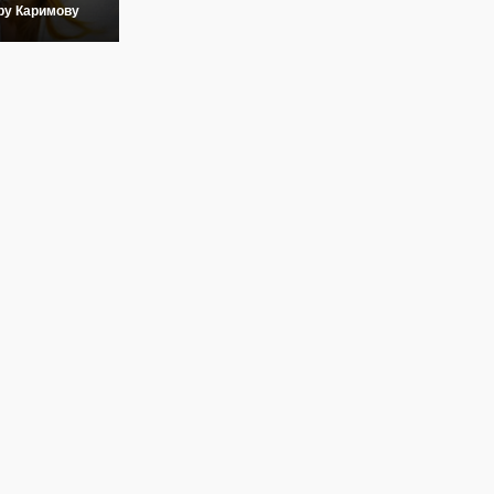
ру Каримову
да