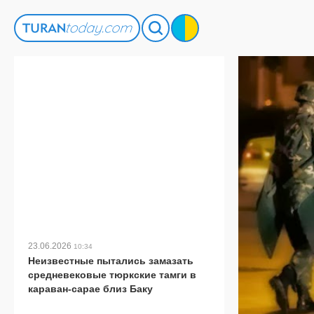
23.06.2026
10:34
Неизвестные пытались замазать
средневековые тюркские тамги в
караван-сарае близ Баку