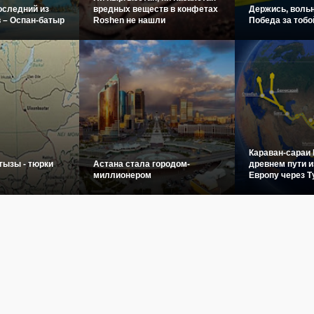
оследний из
вредных веществ в конфетах
Держись, вольн
 – Оспан-батыр
Roshen не нашли
Победа за тобо
Караван-сараи 
гызы - тюрки
Астана стала городом-
древнем пути и
миллионером
Европу через Т