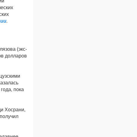
ий"
ческих
ских
лии
.
язова (экс-
ов долларов
нцузскими
казалась
года, пока
ди Хосрани,
 получил
недавнее