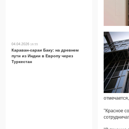
04.04.2026
16:55
Караван-сараи Баку: на древнем
пути из Индии в Европу через
Туркестан
отмечается
"Красное с
сотрудничат