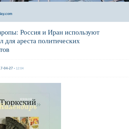
day.com
вропы: Россия и Иран используют
л для ареста политических
тов
17-04-27
• 12:04