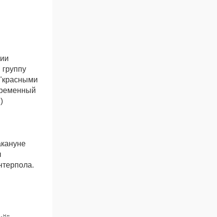
рии
 группу
 "красными
временный
)
акануне
ы
нтерпола.