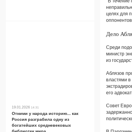
"В течение
неправильн
целях для 
оппонентов
Дело Абля
Среди подо
министр эн
из государс
Аблязов пр
властями в
экстрадиров
его адвокат
Совет Евро
19.01.2026
14:31
задержанно
Отними у народа историю... как
политическ
Россия разграбила одну из
богатейших средневековых
библиотек мира
В Парламен