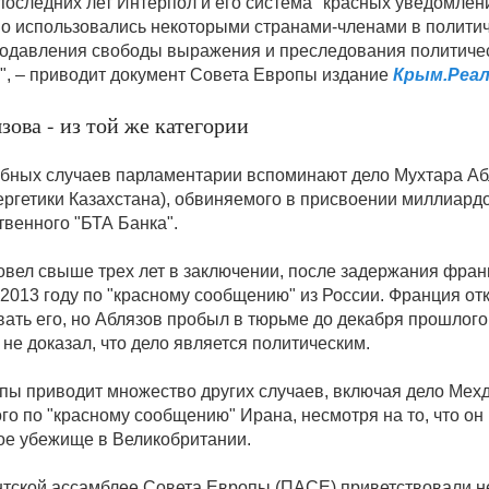
 последних лет Интерпол и его система "красных уведомлен
о использовались некоторыми странами-членами в полити
подавления свободы выражения и преследования политиче
", – приводит документ Совета Европы издание
Крым.Реа
зова - из той же категории
бных случаев парламентарии вспоминают дело Мухтара Абл
ергетики Казахстана), обвиняемого в присвоении миллиард
твенного "БТА Банка".
овел свыше трех лет в заключении, после задержания фра
 2013 году по "красному сообщению" из России. Франция от
ать его, но Аблязов пробыл в тюрьме до декабря прошлого 
 не доказал, что дело является политическим.
пы приводит множество других случаев, включая дело Мех
го по "красному сообщению" Ирана, несмотря на то, что он
ое убежище в Великобритании.
тской ассамблее Совета Европы (ПАСЕ) приветствовали 