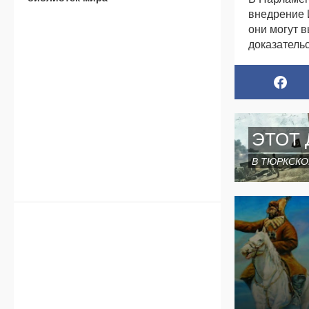
внедрение 
они могут 
доказатель
ЭТОТ 
В ТЮРКСКО