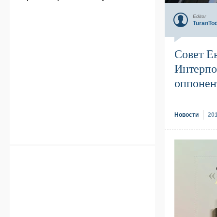
Editor
TuranTo
Совет Е
Интерпо
оппонен
Новости
20