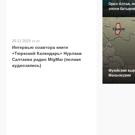
Орел Алтая, п
эпохи батыров
20.12.2025
16:40
Интервью соавтора книги
«Тюркский Календарь» Нурлана
Салтаева радио MigMar (полная
аудиозапись)
Фуюйские кыр
Маньчжурии