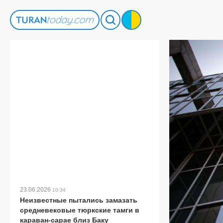
23.06.2026
10:34
Неизвестные пытались замазать
средневековые тюркские тамги в
караван-сарае близ Баку