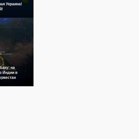
ая Украина!
й!
Баку: на
з Индии в
уркестан