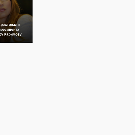
арестовали
президента
ру Каримову