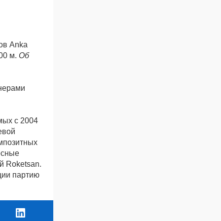
ов Anka
00 м.
Об
енерами
мых с 2004
евой
омпозитных
ёсные
й Roketsan.
ции партию