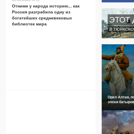
Отними у народа историю... как
Россия разграбила одну из
ЭТОТ 
богатейших средневековых
библиотек мира
В ТЮРКСКО
Орел Алтая, п
эпохи батыров