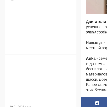
Двигатели
успешно пр
этом сообщ
Новые двиг
местной аэр
Anka
- сем
года компа
беспилотны
материалов
шасси.
Бое
Ранее стал
этих беспил
19.01.2026
14:31