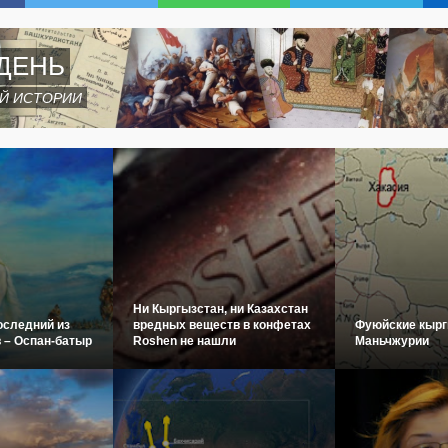
ДЕНЬ
Й ИСТОРИИ
Ни Кыргызстан, ни Казахстан
оследний из
вредных веществ в конфетах
Фуюйские кырг
 – Оспан-батыр
Roshen не нашли
Маньчжурии