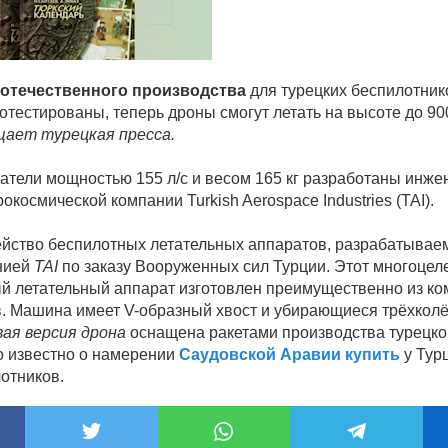
 отечественного производства
для турецких беспилотник
отестированы, теперь дроны смогут летать на высоте до 90
ает турецкая пресса.
атели мощностью 155 л/с и весом 165 кг разработаны инж
окосмической компании Turkish Aerospace Industries (TAI).
ейство беспилотных летательных аппаратов, разрабатывае
нией
TAI
по заказу Вооруженных сил Турции. Этот многоцел
й летательный аппарат изготовлен преимущественно из к
. Машина имеет V-образный хвост и убирающиеся трёхкол
вая версия дрона
оснащена ракетами производства турецко
о известно о намерении
Саудовской Аравии купить
у Тур
отников.