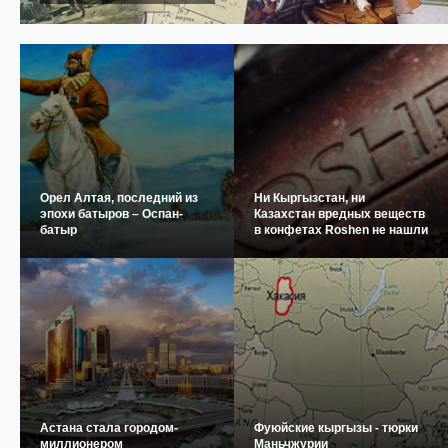
Орел Алтая, последний из
Ни Кыргызстан, ни
эпохи батыров – Оспан-
Казахстан вредных веществ
батыр
в конфетах Roshen не нашли
Астана стала городом-
Фуюйские кыргызы - тюрки
миллионером
Маньчжурии