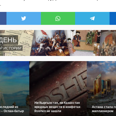
.
ДЕНЬ
Й ИСТОРИИ
Ни Кыргызстан, ни Казахстан
оследний из
вредных веществ в конфетах
Астана стала г
 – Оспан-батыр
Roshen не нашли
миллионером