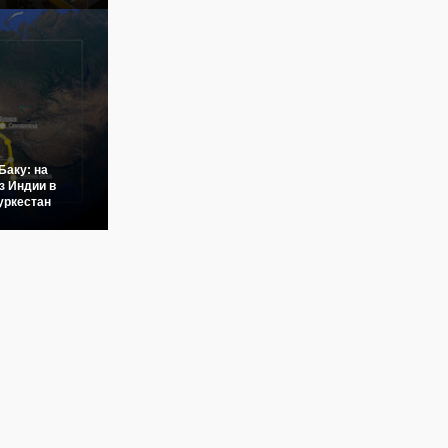
Баку: на
з Индии в
уркестан