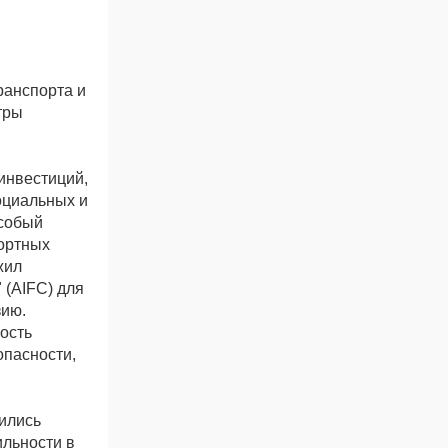
ранспорта и
тры
инвестиций,
оциальных и
особый
ортных
жил
 (AIFC) для
зию.
ость
опасности,
ились
ильности в