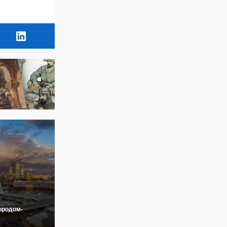
ородом-