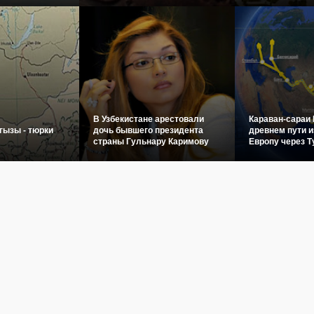
В Узбекистане арестовали
Караван-сараи 
гызы - тюрки
дочь бывшего президента
древнем пути и
страны Гульнару Каримову
Европу через Т