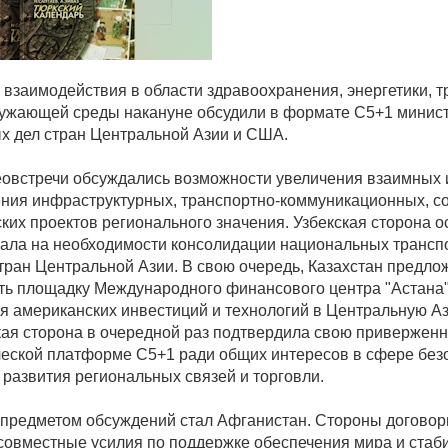
 взаимодействия в области здравоохранения, энергетики, т
ужающей среды накануне обсудили в формате C5+1 минис
х дел стран Центральной Азии и США.
еовстречи обсуждались возможности увеличения взаимных 
ния инфраструктурных, транспортно-коммуникационных, с
ских проектов регионального значения. Узбекская сторона 
лала на необходимости консолидации национальных трансп
стран Центральной Азии. В свою очередь, Казахстан предло
ть площадку Международного финансового центра "Астана"
я американских инвестиций и технологий в Центральную А
ая сторона в очередной раз подтвердила свою приверженн
еской платформе C5+1 ради общих интересов в сфере без
 развития региональных связей и торговли.
предметом обсуждений стал Афганистан. Стороны договор
совместные усилия по поддержке обеспечения мира и стаб