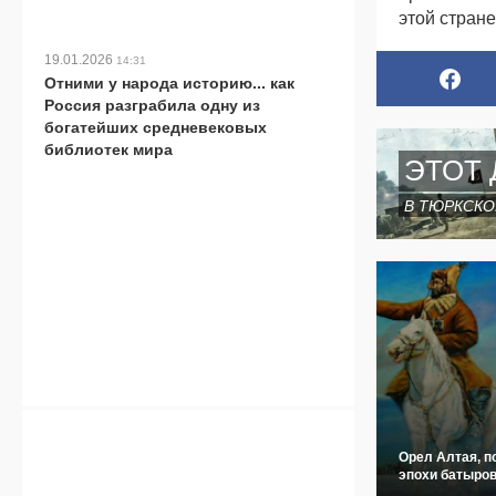
этой стране
19.01.2026
14:31
Отними у народа историю... как
Россия разграбила одну из
богатейших средневековых
библиотек мира
ЭТОТ 
В ТЮРКСКО
Орел Алтая, п
эпохи батыров