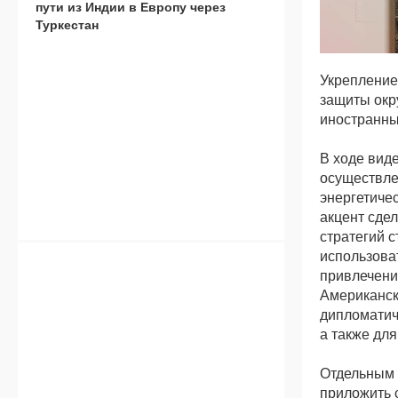
пути из Индии в Европу через
Туркестан
Укрепление
защиты окр
иностранны
В ходе вид
осуществле
энергетиче
акцент сде
стратегий 
использова
привлечени
Американск
дипломатич
а также для
Отдельным 
приложить 