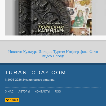
Новости
Культура
История
Туризм
Инфографика
Фото
Видео
Погода
TURANTODAY.COM
© 2006-
2026
. Независимое издание.
О НАС
АВТОРЫ
КОНТАКТЫ
RSS
3
3
0
7
4