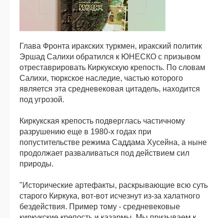
Глава Фронта иракских туркмен, иракский политик
Эршад Салихи обратился к ЮНЕСКО с призывом
отреставрировать Киркукскую крепость. По словам
Салихи, тюркское наследие, частью которого
является эта средневековая цитадель, находится
под угрозой.
Киркукская крепость подверглась частичному
разрушению еще в 1980-х годах при
попустительстве режима Саддама Хусейна, а ныне
продолжает разваливаться под действием сил
природы.
"Исторические артефакты, раскрывающие всю суть
старого Киркука, вот-вот исчезнут из-за халатного
бездействия. Пример тому - средневековые
киркукские крепость и казармы. Мы призываем к