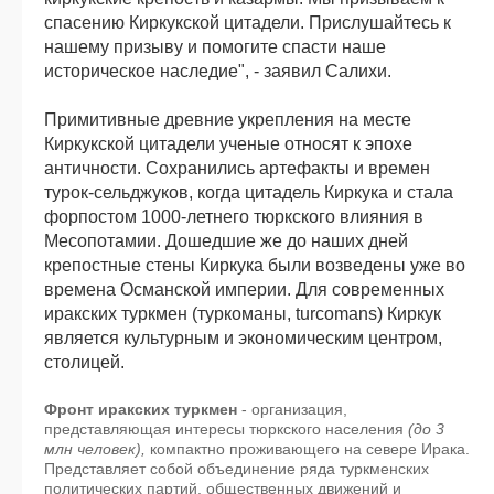
спасению Киркукской цитадели. Прислушайтесь к
нашему призыву и помогите спасти наше
историческое наследие", - заявил Салихи.
Примитивные древние укрепления на месте
Киркукской цитадели ученые относят к эпохе
античности. Сохранились артефакты и времен
турок-сельджуков, когда цитадель Киркука и стала
форпостом 1000-летнего тюркского влияния в
Месопотамии. Дошедшие же до наших дней
крепостные стены Киркука были возведены уже во
времена Османской империи. Для современных
иракских туркмен (туркоманы, turcomans) Киркук
является культурным и экономическим центром,
столицей.
Фронт иракских туркмен
- организация,
представляющая интересы тюркского населения
(до 3
млн человек),
компактно проживающего на севере Ирака.
Представляет собой объединение ряда туркменских
политических партий, общественных движений и