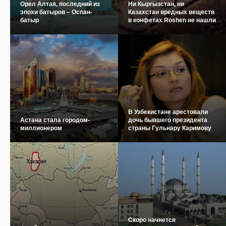
Орел Алтая, последний из
Ни Кыргызстан, ни
эпохи батыров – Оспан-
Казахстан вредных веществ
батыр
в конфетах Roshen не нашли
В Узбекистане арестовали
Астана стала городом-
дочь бывшего президента
миллионером
страны Гульнару Каримову
Скоро начнется