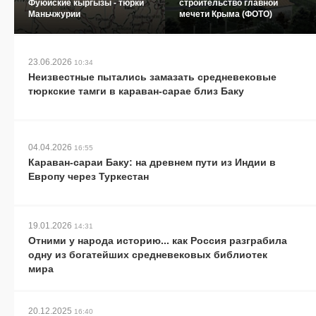
Фуюйские кыргызы - тюрки
строительство главной
Маньчжурии
мечети Крыма (ФОТО)
23.06.2026
10:34
Неизвестные пытались замазать средневековые
тюркские тамги в караван-сарае близ Баку
04.04.2026
16:55
Караван-сараи Баку: на древнем пути из Индии в
Европу через Туркестан
19.01.2026
14:31
Отними у народа историю... как Россия разграбила
одну из богатейших средневековых библиотек
мира
20.12.2025
16:40