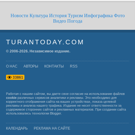
Новости
Культура
История
Туризм
Инфографика
Фото
Видео
Погода
TURANTODAY.COM
© 2006-
2026
. Независимое издание.
О НАС
АВТОРЫ
КОНТАКТЫ
RSS
3
3
8
6
1
Работая с нашим сайтом, вы даете свое согласие на использование файлов
cookie
различных сервисов аналитики и рекламы. Это необходимо для
корректного отображения сайта на ваших устройствах, показа целевой
рекламы и анализа нашего трафика. Издание не несет ответственности за
содержимое сторонних сайтов и рекламных материалов. При создании сайта
использовались технологии
Blogger
.
КАЛЕНДАРЬ
РЕКЛАМА НА САЙТЕ