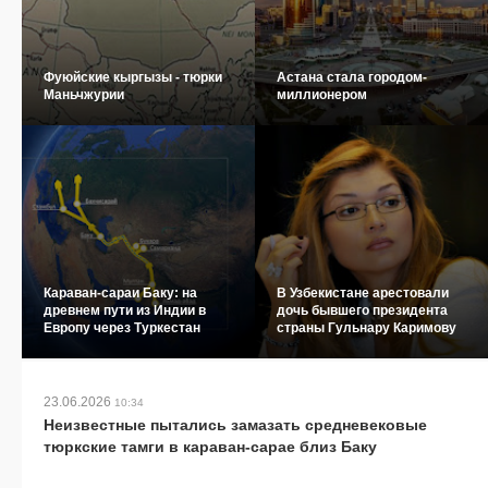
Фуюйские кыргызы - тюрки
Астана стала городом-
Маньчжурии
миллионером
Караван-сараи Баку: на
В Узбекистане арестовали
древнем пути из Индии в
дочь бывшего президента
Европу через Туркестан
страны Гульнару Каримову
23.06.2026
10:34
Неизвестные пытались замазать средневековые
тюркские тамги в караван-сарае близ Баку