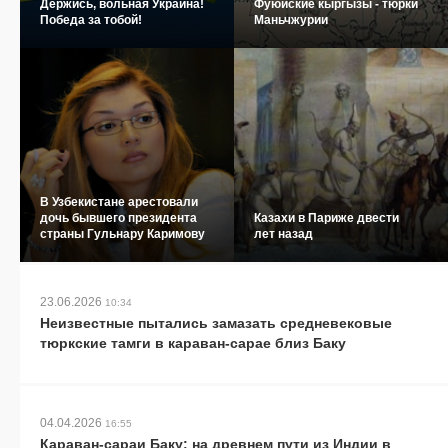
Держись, вольная Украина!
Фуюйские кыргызы - тюрки
Победа за тобой!
Маньчжурии
В Узбекистане арестовали
дочь бывшего президента
Казахи в Париже двести
страны Гульнару Каримову
лет назад
23.06.2026
10:34
Неизвестные пытались замазать средневековые
тюркские тамги в караван-сарае близ Баку
04.04.2026
16:55
Караван-сараи Баку: на древнем пути из Индии в