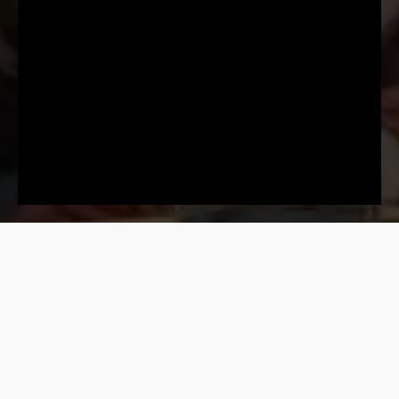
ПРЕД.
К ОГЛАВЛЕНИЮ
СЛЕД.
© Все права защищены. Запрещается создавать и
распространять любые копии/скриншоты этой страницы и ее
содержимого без письменного разрешения правообладателя. Для
получения разрешений, связанных с книгой и ее электронной
версией, а также по любым другим вопросам сотрудничества
обращайтесь по адресу: pre
mium
@t
uran
today.com
- - - - - - -