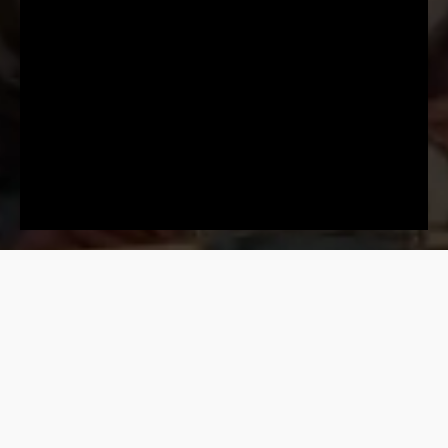
ПРЕД.
К ОГЛАВЛЕНИЮ
СЛЕД.
© Все права защищены. Запрещается создавать и
распространять любые копии/скриншоты этой страницы и ее
содержимого без письменного разрешения правообладателя. Для
получения разрешений, связанных с книгой и ее электронной
версией, а также по любым другим вопросам сотрудничества
обращайтесь по адресу: pre
mium
@t
uran
today.com
- - - - - - -