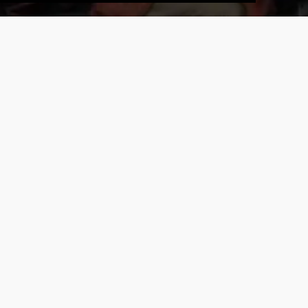
ИЮ
СЛЕД.
1938
ИМПЕРИЯ ЗЛА
Сталинскими палачами в один день казнены
десятки представителей крымскотатарской
интеллигенции
1736
ТЕВКЕЛЕВ