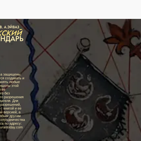
ва защищены.
ся создавать и
анять любые
иншоты этой
и ее
го без
го разрешения
дателя. Для
 разрешений,
с книгой и ее
й версией, а
любым другим
сотрудничества
сь по адресу:
uran
today.com