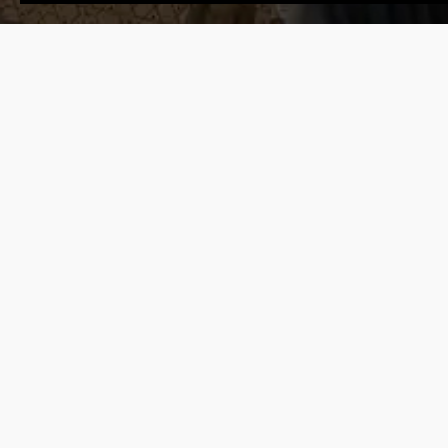
ПРЕД.
К ОГЛАВЛЕН
1878
МАКСУДИ
Родился первый президент Идель-Уральской
республики
1923
АТАТЮРК