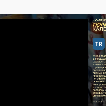
9
НОЯБ
© Все пра
Запрещает
распростр
копии/скр
страницы 
содержимо
письменно
правообла
получения
связанных 
электронно
также по 
вопросам 
обращайте
pre
mium
@t
- - - - - - -