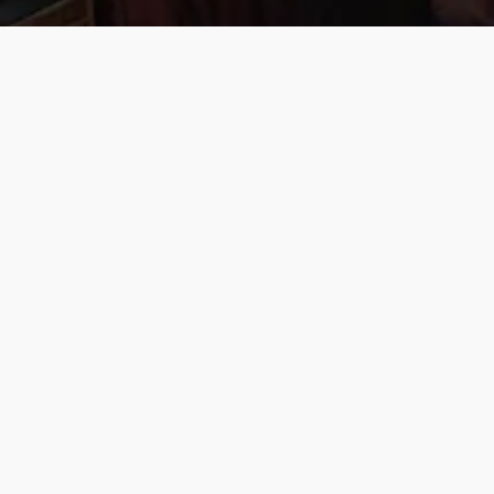
1880
СЕИД АЛИМ-ХАН
Родился последний в истории Бухарский
эмир
1921
ТЫВА