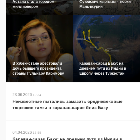
Астана стала городом-
Фуюйские кыргызы - тюрки
миллионером
Маньчжурии
В Узбекистане арестовали
Караван-сараи Баку: на
дочь бывшего президента
древнем пути из Индии в
страны Гульнару Каримову
Европу через Туркестан
23.06.2026
10:34
Неизвестные пытались замазать средневековые
тюркские тамги в караван-сарае близ Баку
04.04.2026
16:55
Караван-сараи Баку: на древнем пути из Индии в