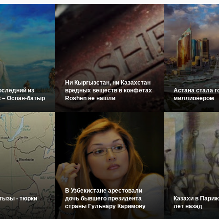
Ни Кыргызстан, ни Казахстан
оследний из
вредных веществ в конфетах
Астана стала г
 – Оспан-батыр
Roshen не нашли
миллионером
В Узбекистане арестовали
гызы - тюрки
дочь бывшего президента
Казахи в Париж
страны Гульнару Каримову
лет назад