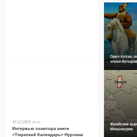
Орел Алтая, п
эпохи батыров
20.12.2025
16:40
Фуюйские кыр
Интервью соавтора книги
Маньчжурии
«Тюркский Календарь» Нурлана