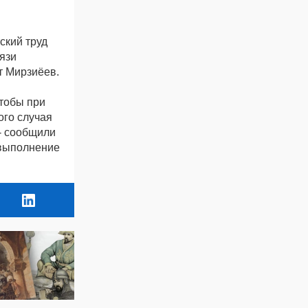
ский труд
язи
т Мирзиёев.
чтобы при
ого случая
 - сообщили
 выполнение