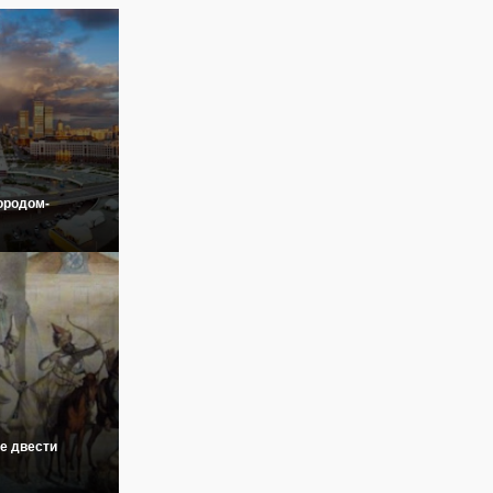
ородом-
е двести