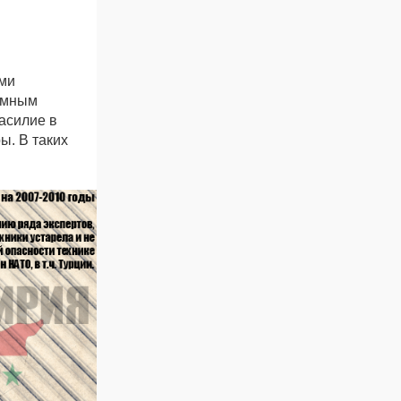
ми
земным
асилие в
ы. В таких