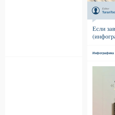
Editor
TuranTo
Если зав
(инфогр
Инфографика