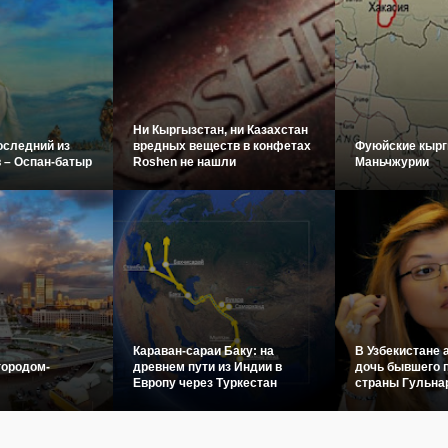
Ни Кыргызстан, ни Казахстан
оследний из
вредных веществ в конфетах
Фуюйские кырг
 – Оспан-батыр
Roshen не нашли
Маньчжурии
Караван-сараи Баку: на
В Узбекистане 
городом-
древнем пути из Индии в
дочь бывшего 
Европу через Туркестан
страны Гульна