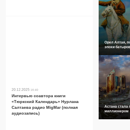
Орел Алтая, п
эпохи батыров
20.12.2025
16:40
Интервью соавтора книги
«Тюркский Календарь» Нурлана
Астана стала 
Салтаева радио MigMar (полная
миллионером
аудиозапись)