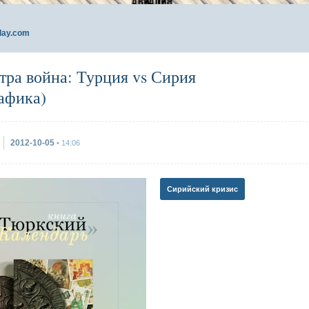
day.com
тра война: Турция vs Сирия
афика)
2012-10-05
• 14:06
Сирийский кризис