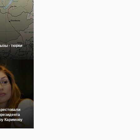
ызы - тюрки
арестовали
президента
ру Каримову