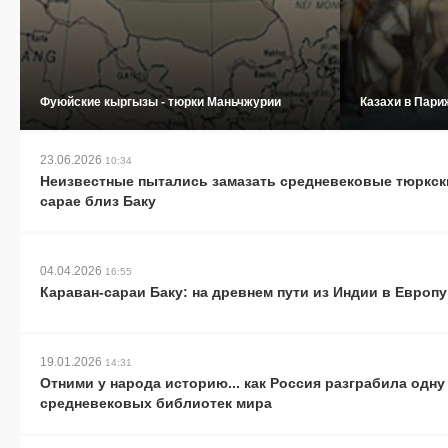
Фуюйские кыргызы - тюрки Маньчжурии
Казахи в Пари
23.06.2026
10:34
Неизвестные пытались замазать средневековые тюркски
сарае близ Баку
04.04.2026
16:55
Караван-сараи Баку: на древнем пути из Индии в Европу
19.01.2026
14:31
Отними у народа историю... как Россия разграбила одну
средневековых библиотек мира