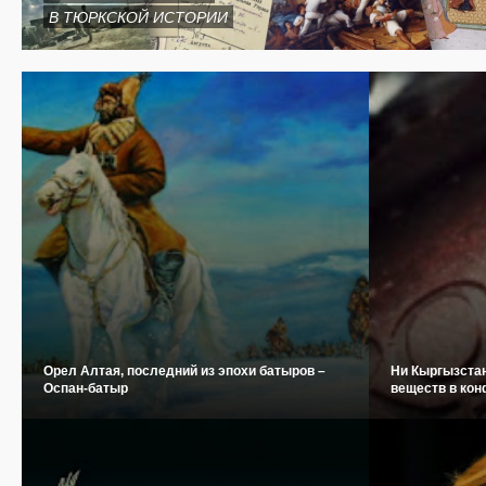
В ТЮРКСКОЙ ИСТОРИИ
Орел Алтая, последний из эпохи батыров –
Ни Кыргызстан
Оспан-батыр
веществ в кон