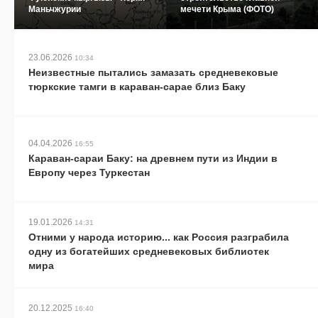
Маньчжурии
мечети Крыма (ФОТО)
23.06.2026
10:34
Неизвестные пытались замазать средневековые
тюркские тамги в караван-сарае близ Баку
04.04.2026
16:55
Караван-сараи Баку: на древнем пути из Индии в
Европу через Туркестан
19.01.2026
14:31
Отними у народа историю... как Россия разграбила
одну из богатейших средневековых библиотек
мира
20.12.2025
16:40