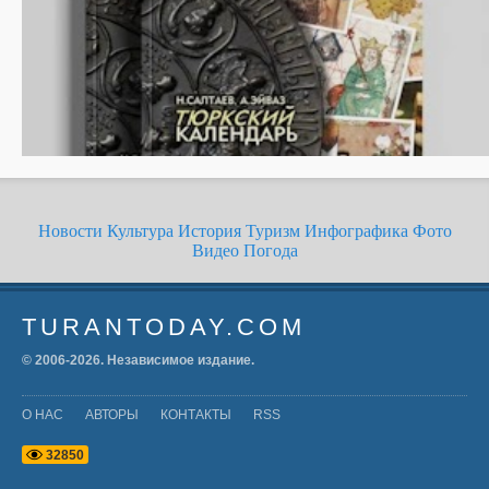
Новости
Культура
История
Туризм
Инфографика
Фото
Видео
Погода
TURANTODAY.COM
© 2006-
2026
. Независимое издание.
О НАС
АВТОРЫ
КОНТАКТЫ
RSS
3
2
8
5
0