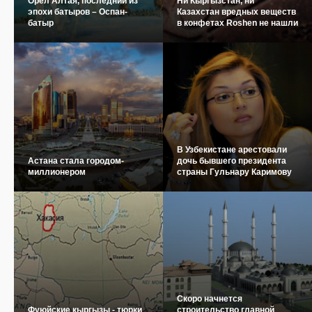
Орел Алтая, последний из
Ни Кыргызстан, ни
эпохи батыров – Оспан-
Казахстан вредных веществ
батыр
в конфетах Roshen не нашли
В Узбекистане арестовали
Астана стала городом-
дочь бывшего президента
миллионером
страны Гульнару Каримову
Скоро начнется
Фуюйские кыргызы - тюрки
строительство главной