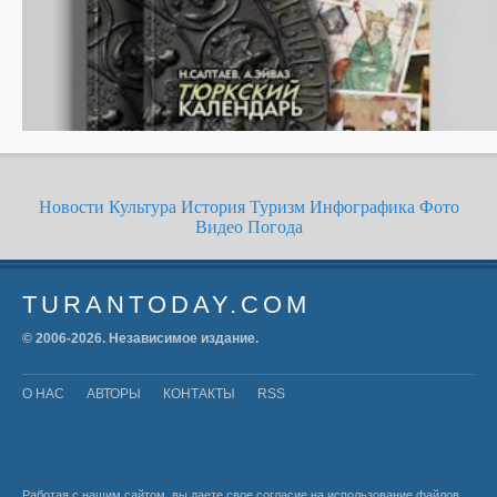
Новости
Культура
История
Туризм
Инфографика
Фото
Видео
Погода
TURANTODAY.COM
© 2006-
2026
. Независимое издание.
О НАС
АВТОРЫ
КОНТАКТЫ
RSS
Работая с нашим сайтом, вы даете свое согласие на использование файлов