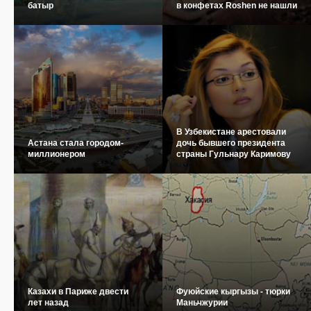
батыр
в конфетах Roshen не нашли
В Узбекистане арестовали
Астана стала городом-
дочь бывшего президента
миллионером
страны Гульнару Каримову
Казахи в Париже двести
Фуюйские кыргызы - тюрки
лет назад
Маньчжурии