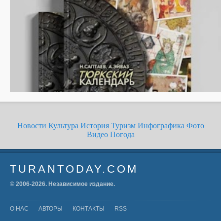
Новости
Культура
История
Туризм
Инфографика
Фото
Видео
Погода
TURANTODAY.COM
© 2006-
2026
. Независимое издание.
О НАС
АВТОРЫ
КОНТАКТЫ
RSS