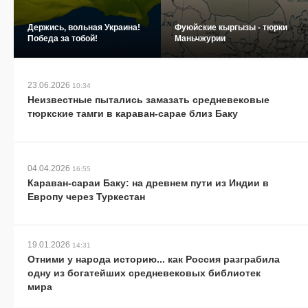
Держись, вольная Украина!
Фуюйские кыргызы - тюрки
Победа за тобой!
Маньчжурии
23.06.2026
10:34
Неизвестные пытались замазать средневековые
тюркские тамги в караван-сарае близ Баку
04.04.2026
16:55
Караван-сараи Баку: на древнем пути из Индии в
Европу через Туркестан
19.01.2026
14:31
Отними у народа историю... как Россия разграбила
одну из богатейших средневековых библиотек
мира