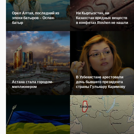
Орел Алтая, последний из
Ни Кыргызстан, ни
эпохи батыров – Оспан-
Казахстан вредных веществ
батыр
в конфетах Roshen не нашли
В Узбекистане арестовали
Астана стала городом-
дочь бывшего президента
миллионером
страны Гульнару Каримову