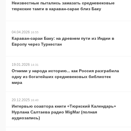
Неизвестные пытались замазать средневековые
тюркские тамги в караван-сарае близ Баку
04.04.2026
16:55
Караван-сараи Баку: на древнем пути из Индии в
Европу через Туркестан
19.01.2026
14:31
Отними у народа историю... как Россия разграбила
одну из богатейших средневековых библиотек
мира
20.12.2025
16:40
Интервью соавтора книги «Тюркский Календарь»
Нурлана Салтаева радио MigMar (полная
аудиозапись)