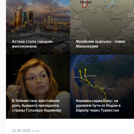
Астана стала городом-
Фуюйские кыргызы - тюрки
миллионером
Маньчжурии
В Узбекистане арестовали
Караван-сараи Баку: на
дочь бывшего президента
древнем пути из Индии в
страны Гульнару Каримову
Европу через Туркестан
23.06.2026
10:34