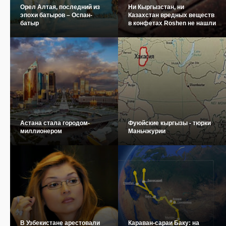
Орел Алтая, последний из
Ни Кыргызстан, ни
эпохи батыров – Оспан-
Казахстан вредных веществ
батыр
в конфетах Roshen не нашли
Астана стала городом-
Фуюйские кыргызы - тюрки
миллионером
Маньчжурии
В Узбекистане арестовали
Караван-сараи Баку: на