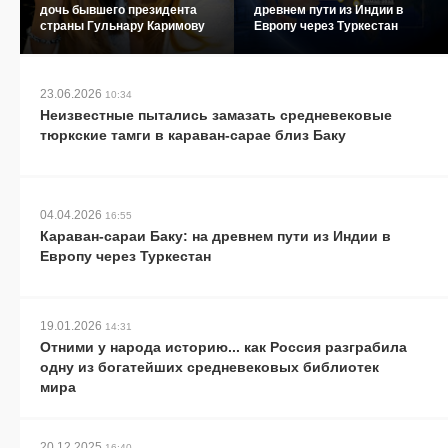
дочь бывшего президента
древнем пути из Индии в
страны Гульнару Каримову
Европу через Туркестан
23.06.2026
10:34
Неизвестные пытались замазать средневековые
тюркские тамги в караван-сарае близ Баку
04.04.2026
16:55
Караван-сараи Баку: на древнем пути из Индии в
Европу через Туркестан
19.01.2026
14:31
Отними у народа историю... как Россия разграбила
одну из богатейших средневековых библиотек
мира
20.12.2025
16:40