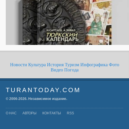
Новости
Культура
История
Туризм
Инфографика
Фото
Видео
Погода
TURANTODAY.COM
© 2006-
2026
. Независимое издание.
О НАС
АВТОРЫ
КОНТАКТЫ
RSS