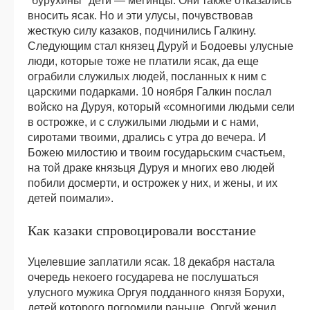
"бурухины" дети — мегинцы. Они также отказались
вносить ясак. Но и эти улусы, почувствовав
жесткую силу казаков, подчинились Галкину.
Следующим стал князец Дуруй и Бодоевы улусные
люди, которые тоже не платили ясак, да еще
ограбили служилых людей, посланных к ним с
царскими подарками. 10 ноября Галкин послал
войско на Дуруя, который «сомногими людьми сели
в острожке, и с служилыми людьми и с нами,
сиротами твоими, дрались с утра до вечера. И
Божею милостию и твоим государьским счастьем,
на той драке князьця Дуруя и многих ево людей
побили досмерти, и острожек у них, и жены, и их
детей поимали».
Как казаки спровоцировали восстание
Уцелевшие заплатили ясак. 18 декабря настала
очередь некоего государева не послушаться
улусного мужика Оргуя подданного князя Борухи,
детей которого погромили раньше. Оргуй женил