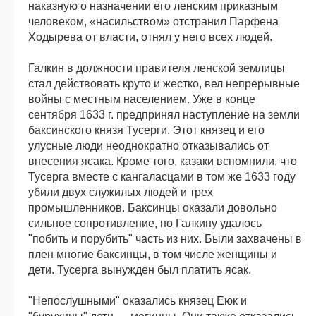
наказную о назначении его ленским приказным
человеком, «насильством» отстранил Парфена
Ходырева от власти, отнял у него всех людей.
Галкин в должности правителя ленской землицы
стал действовать круто и жестко, вел непрерывные
войны с местным населением. Уже в конце
сентября 1633 г. предпринял наступление на земли
баксинского князя Тусерги. Этот князец и его
улусные люди неоднократно отказывались от
внесения ясака. Кроме того, казаки вспомнили, что
Тусерга вместе с кангаласцами в том же 1633 году
убили двух служилых людей и трех
промышленников. Баксинцы оказали довольно
сильное сопротивление, но Галкину удалось
"побить и порубить" часть из них. Были захвачены в
плен многие баксинцы, в том числе женщины и
дети. Тусерга вынужден был платить ясак.
"Непослушными" оказались князец Еюк и