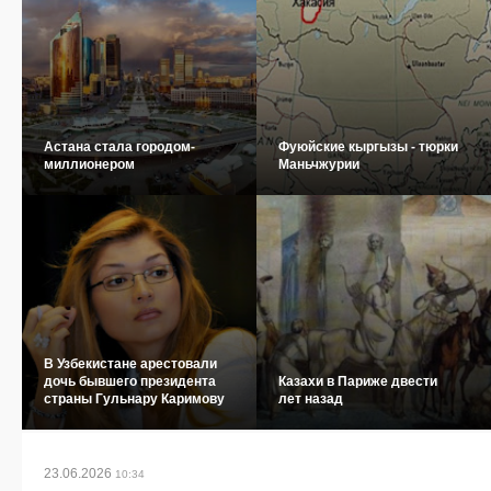
Астана стала городом-
Фуюйские кыргызы - тюрки
миллионером
Маньчжурии
В Узбекистане арестовали
дочь бывшего президента
Казахи в Париже двести
страны Гульнару Каримову
лет назад
23.06.2026
10:34