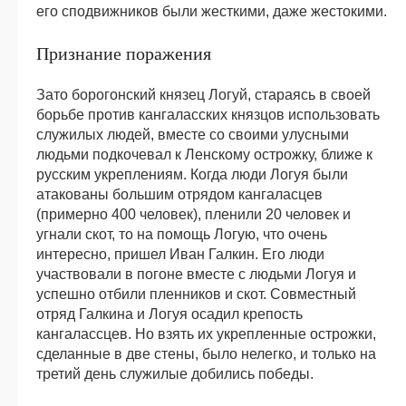
его сподвижников были жесткими, даже жестокими.
Признание поражения
Зато борогонский князец Логуй, стараясь в своей
борьбе против кангаласских князцов использовать
служилых людей, вместе со своими улусными
людьми подкочевал к Ленскому острожку, ближе к
русским укреплениям. Когда люди Логуя были
атакованы большим отрядом кангаласцев
(примерно 400 человек), пленили 20 человек и
угнали скот, то на помощь Логую, что очень
интересно, пришел Иван Галкин. Его люди
участвовали в погоне вместе с людьми Логуя и
успешно отбили пленников и скот. Совместный
отряд Галкина и Логуя осадил крепость
кангалассцев. Но взять их укрепленные острожки,
сделанные в две стены, было нелегко, и только на
третий день служилые добились победы.