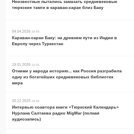
Неизвестные пытались замазать средневековые
тюркские тамги в караван-сарае близ Баку
04.04.2026
16:55
Караван-сараи Баку: на древнем пути из Индии в
Европу через Туркестан
19.01.2026
14:31
Отними у народа историю... как Россия разграбила
одну из богатейших средневековых библиотек
мира
20.12.2025
16:40
Интервью соавтора книги «Тюркский Календарь»
Нурлана Салтаева радио MigMar (полная
аудиозапись)