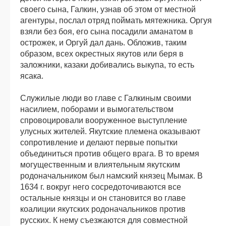
своего сына, Галкин, узнав об этом от местной
агентуры, послал отряд поймать мятежника. Оргуя
взяли без боя, его сына посадили аманатом в
острожек, и Оргуй дал дань. Обложив, таким
образом, всех окрестных якутов или беря в
заложники, казаки добивались выкупа, то есть
ясака.
Служилые люди во главе с Галкиным своими
насилием, поборами и вымогательством
спровоцировали вооруженное выступление
улусных жителей. Якутские племена оказывают
сопротивление и делают первые попытки
объединиться против общего врага. В то время
могущественным и влиятельным якутским
родоначальником был намский князец Мымак. В
1634 г. вокруг него сосредоточиваются все
остальные князцы и он становится во главе
коалиции якутских родоначальников против
русских. К нему съезжаются для совместной