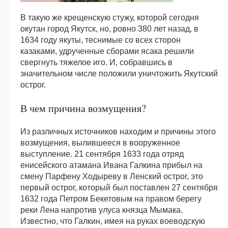
В такую же крещенскую стужу, которой сегодня
окутан город Якутск, но, ровно 380 лет назад, в
1634 году якуты, теснимые со всех сторон
казаками, удрученные сборами ясака решили
свергнуть тяжелое иго. И, собравшись в
значительном числе положили уничтожить Якутский
острог.
В чем причина возмущения?
Из различных источников находим и причины этого
возмущения, вылившееся в вооруженное
выступление. 21 сентября 1633 года отряд
енисейского атамана Ивана Галкина прибыл на
смену Парфену Ходыреву в Ленский острог, это
первый острог, который был поставлен 27 сентября
1632 года Петром Бекетовым на правом берегу
реки Лена напротив улуса князца Мымака.
Известно, что Галкин, имея на руках воеводскую