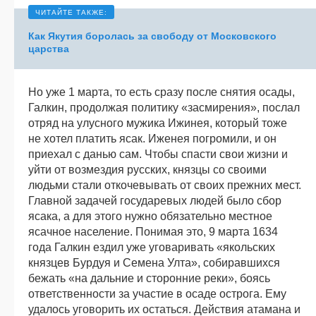
Как Якутия боролась за свободу от Московского
царства
Но уже 1 марта, то есть сразу после снятия осады,
Галкин, продолжая политику «засмирения», послал
отряд на улусного мужика Ижинея, который тоже
не хотел платить ясак. Иженея погромили, и он
приехал с данью сам. Чтобы спасти свои жизни и
уйти от возмездия русских, князцы со своими
людьми стали откочевывать от своих прежних мест.
Главной задачей государевых людей было сбор
ясака, а для этого нужно обязательно местное
ясачное население. Понимая это, 9 марта 1634
года Галкин ездил уже уговаривать «якольских
князцев Бурдуя и Семена Улта», собиравшихся
бежать «на дальние и сторонние реки», боясь
ответственности за участие в осаде острога. Ему
удалось уговорить их остаться. Действия атамана и