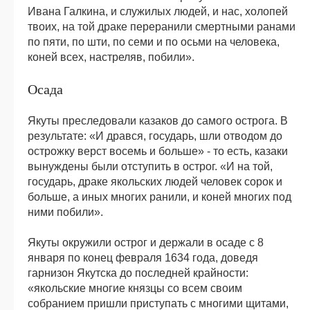
Ивана Галкина, и служилых людей, и нас, холопей
твоих, на той драке переранили смертными ранами
по пяти, по шти, по семи и по осьми на человека,
коней всех, настреляв, побили».
Осада
Якуты преследовали казаков до самого острога. В
результате: «И дрався, государь, шли отводом до
острожку верст восемь и больше» - то есть, казаки
вынуждены были отступить в острог. «И на той,
государь, драке якольских людей человек сорок и
больше, а иных многих ранили, и коней многих под
ними побили».
Якуты окружили острог и держали в осаде с 8
января по конец февраля 1634 года, доведя
гарнизон Якутска до последней крайности:
«якольские многие князцы со всем своим
собранием пришли приступать с многими щитами,