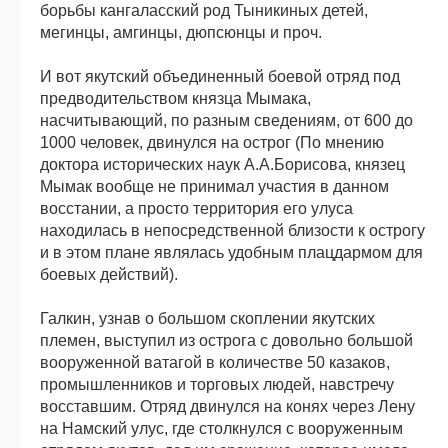
борьбы кангаласский род Тыникиных детей,
мегинцы, амгинцы, дюпсюнцы и проч.
И вот якутский объединенный боевой отряд под
предводительством князца Мымака,
насчитывающий, по разным сведениям, от 600 до
1000 человек, двинулся на острог (По мнению
доктора исторических наук А.А.Борисова, князец
Мымак вообще не принимал участия в данном
восстании, а просто территория его улуса
находилась в непосредственной близости к острогу
и в этом плане являлась удобным плацдармом для
боевых действий).
Галкин, узнав о большом скоплении якутских
племен, выступил из острога с довольно большой
вооруженной ватагой в количестве 50 казаков,
промышленников и торговых людей, навстречу
восставшим. Отряд двинулся на конях через Лену
на Намский улус, где столкнулся с вооруженным