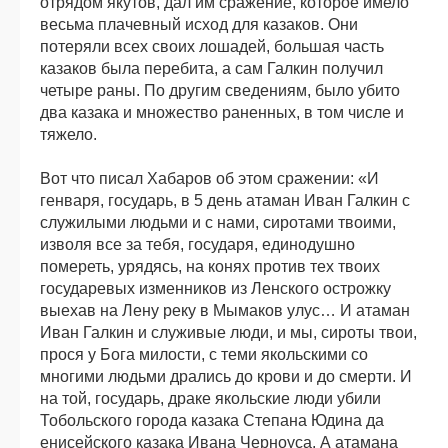
отрядом якутов, дал им сражение, которое имело
весьма плачевный исход для казаков. Они
потеряли всех своих лошадей, большая часть
казаков была перебита, а сам Галкин получил
четыре раны. По другим сведениям, было убито
два казака и множество раненных, в том числе и
тяжело.
Вот что писал Хабаров об этом сражении: «И
генваря, государь, в 5 день атаман Иван Галкин с
служилыми людьми и с нами, сиротами твоими,
изволя все за тебя, государя, единодушно
помереть, урядясь, на конях против тех твоих
государевых изменников из Ленского острожку
выехав на Лену реку в Мымаков улус… И атаман
Иван Галкин и служивые люди, и мы, сироты твои,
прося у Бога милости, с теми якольскими со
многими людьми дрались до крови и до смерти. И
на той, государь, драке якольские люди убили
Тобольского города казака Степана Юдина да
енисейского казака Ивана Черноуса. А атамана