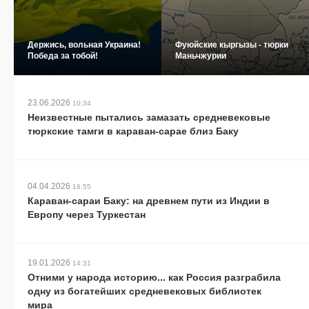
Держись, вольная Украина!
Фуюйские кыргызы - тюрки
Победа за тобой!
Маньчжурии
23.06.2026
10:34
Неизвестные пытались замазать средневековые
тюркские тамги в караван-сарае близ Баку
04.04.2026
16:55
Караван-сараи Баку: на древнем пути из Индии в
Европу через Туркестан
19.01.2026
14:31
Отними у народа историю... как Россия разграбила
одну из богатейших средневековых библиотек
мира