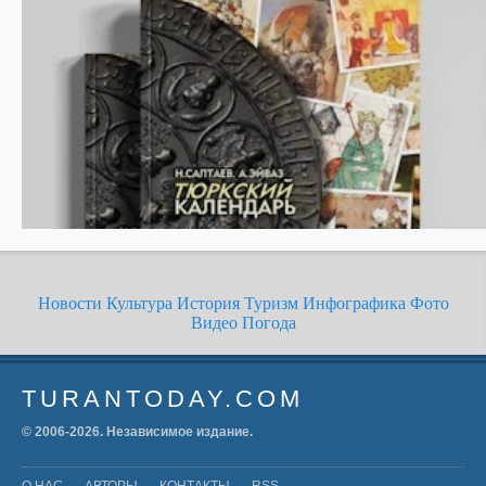
Новости
Культура
История
Туризм
Инфографика
Фото
Видео
Погода
TURANTODAY.COM
© 2006-
2026
. Независимое издание.
О НАС
АВТОРЫ
КОНТАКТЫ
RSS