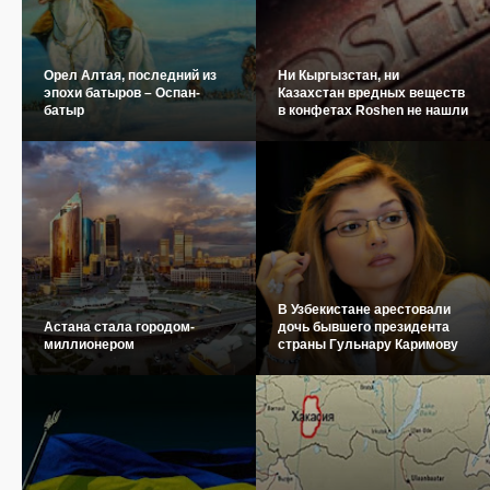
Орел Алтая, последний из
Ни Кыргызстан, ни
эпохи батыров – Оспан-
Казахстан вредных веществ
батыр
в конфетах Roshen не нашли
В Узбекистане арестовали
Астана стала городом-
дочь бывшего президента
миллионером
страны Гульнару Каримову