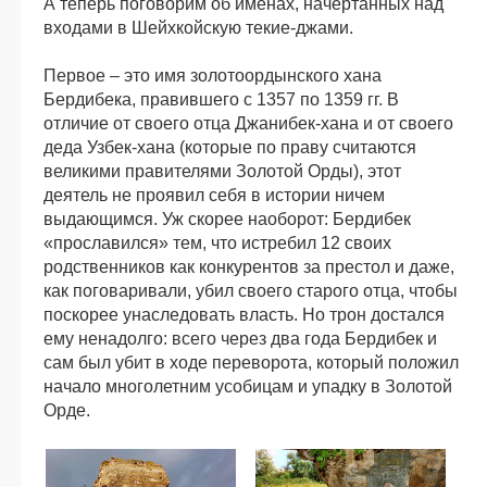
А теперь поговорим об именах, начертанных над
входами в Шейхкойскую текие-джами.
Первое – это имя золотоордынского хана
Бердибека, правившего с 1357 по 1359 гг. В
отличие от своего отца Джанибек-хана и от своего
деда Узбек-хана (которые по праву считаются
великими правителями Золотой Орды), этот
деятель не проявил себя в истории ничем
выдающимся. Уж скорее наоборот: Бердибек
«прославился» тем, что истребил 12 своих
родственников как конкурентов за престол и даже,
как поговаривали, убил своего старого отца, чтобы
поскорее унаследовать власть. Но трон достался
ему ненадолго: всего через два года Бердибек и
сам был убит в ходе переворота, который положил
начало многолетним усобицам и упадку в Золотой
Орде.