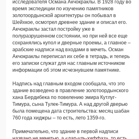
исследователя Османа Акчокраклы. В 1928 году во
время экспедиции по изучению памятников
золотоордынской архитектуры он побывал в
Шейхкое, осмотрел древнее здание и описал его.
Акчокраклы застал постройку уже в
полуразрушенном состоянии, но при ней все еще
сохранялись купол и дверные проемы, а главное –
арабские надписи над входами в мечеть. Осман
Акчокраклы переписал их себе в тетрадь, и теперь
его записки служат для нас главным источником
информации об этом исчезнувшем памятнике.
Надпись над главным входом сообщала, что это
здание возведено в правление золотоордынского
хана Бердибека по повелению эмира Кутлуг-
Тимура, сына Тулек-Тимура. А над другой дверью
была помещена дата строительства: месяц шабан
760 года хиджры – то есть, лето 1359-го.
Примечательно, что здание в первой надписи
названо не мечетью, а «дар-уль-хиффаз», то есть