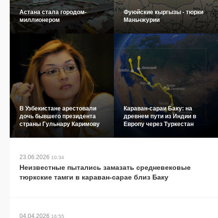
Астана стала городом-
Фуюйские кыргызы - тюрки
миллионером
Маньчжурии
В Узбекистане арестовали
Караван-сараи Баку: на
дочь бывшего президента
древнем пути из Индии в
страны Гульнару Каримову
Европу через Туркестан
23.06.2026
10:34
Неизвестные пытались замазать средневековые
тюркские тамги в караван-сарае близ Баку
04.04.2026
16:55