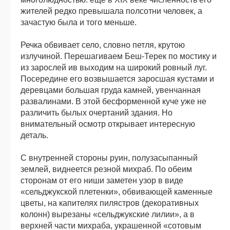
жителей редко превышала полсотни человек, а
зачастую была и того меньше.
Речка обвивает село, словно петля, крутою
излучиной. Перешагиваем Беш-Терек по мостику и
из зарослей ив выходим на широкий ровный луг.
Посередине его возвышается заросшая кустами и
деревцами большая груда камней, увенчанная
развалинами. В этой бесформенной куче уже не
различить былых очертаний здания. Но
внимательный осмотр открывает интересную
деталь.
С внутренней стороны руин, полузасыпанный
землей, виднеется резной михраб. По обеим
сторонам от его ниши заметен узор в виде
«сельджукской плетенки», обвивающей каменные
цветы, на капителях пилястров (декоративных
колонн) вырезаны «сельджукские лилии», а в
верхней части михраба, украшенной «сотовым