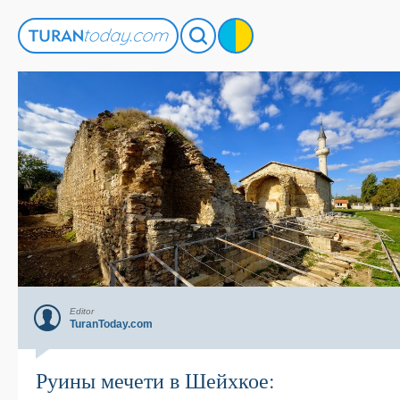
Editor
TuranToday.com
Руины мечети в Шейхкое: