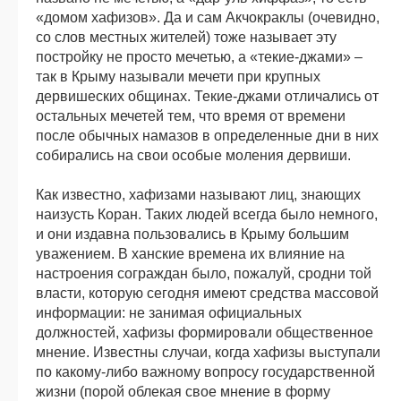
«домом хафизов». Да и сам Акчокраклы (очевидно,
со слов местных жителей) тоже называет эту
постройку не просто мечетью, а «текие-джами» –
так в Крыму называли мечети при крупных
дервишеских общинах. Текие-джами отличались от
остальных мечетей тем, что время от времени
после обычных намазов в определенные дни в них
собирались на свои особые моления дервиши.
Как известно, хафизами называют лиц, знающих
наизусть Коран. Таких людей всегда было немного,
и они издавна пользовались в Крыму большим
уважением. В ханские времена их влияние на
настроения сограждан было, пожалуй, сродни той
власти, которую сегодня имеют средства массовой
информации: не занимая официальных
должностей, хафизы формировали общественное
мнение. Известны случаи, когда хафизы выступали
по какому-либо важному вопросу государственной
жизни (порой облекая свое мнение в форму