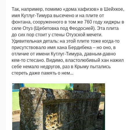
Так, например, помимо «дома хафизов» в Шейхкое,
имя Кутлуг-Тимура высечено и на плите от
фонтана, сооруженного в том же 760 году хиджры в
селе Отуз (Щебетовка под Феодосией). Эта плита
до сих пор стоит у стены Отузской мечети.
Удивительная деталь: на этой плите тоже когда-то
присутствовало имя хана Бердибека – но оно, в
отличие от имени Кутлуг-Тимура, давным-давно
кем-то стесано. Видимо, властолюбивый хан нажил
себе немало недругов, раз в Крыму пытались
стереть даже память о нем...