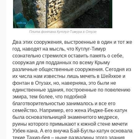
Плита фонтана Кутлуг-Тимура в Отузе
Два этих сооружения, выстроенные в один и тот же
год, наводят на мысль, что Кутлуг-Тимур
сознательно стремился оставить память о себе,
сооружая для подданных по всему Крыму
различные общественные сооружения. Сегодня из
их числа нам известны лишь мечеть в Шейхкое и
фонтан в Отузах, но, наверняка, это были не
единственные здания, построенные по повелению
эмира, тем более, что подобной
благотворительностью занималось и все его
семейство. Например, его жена Индже-Бек-хатун
была основательницей знаменитого медресе,
руины которого примыкают к южной стене мечети
Узбек-хана. А его внучка Бай-Буглы-хатун основала
текие Тахир-бея – ныне развалины этого здания