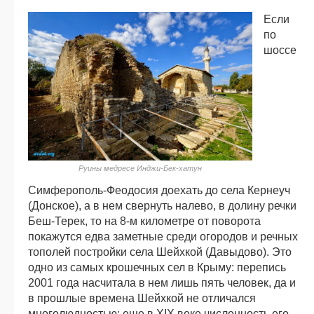
Если
по
шоссе
Руины медресе Инджи-Бек-хатун
Симферополь-Феодосия доехать до села Кернеуч
(Донское), а в нем свернуть налево, в долину речки
Беш-Терек, то на 8-м километре от поворота
покажутся едва заметные среди огородов и речных
тополей постройки села Шейхкой (Давыдово). Это
одно из самых крошечных сел в Крыму: перепись
2001 года насчитала в нем лишь пять человек, да и
в прошлые времена Шейхкой не отличался
многолюдностью: еще в XIX веке численность его