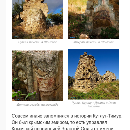
Руины мечети в Шейхкое
Михраб мечети в Шейхкое
Руины Куршун-Джами в Эски
Детали резьбы на михрабе
Кырыме
Совсем иначе запомнился в истории Кутлуг-Тимур.
Он был крымским эмиром, то есть управлял
Крымской провинцией Золотой Орды от имени