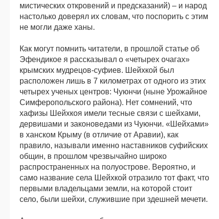
мистических откровений и предсказаний) – и народ
настолько доверял их словам, что поспорить с этим
не могли даже ханы.
Как могут помнить читатели, в прошлой статье об
Эфендикое я рассказывал о «четырех очагах»
крымских мудрецов-суфиев. Шейхкой был
расположен лишь в 7 километрах от одного из этих
четырех ученых центров: Чуюнчи (ныне Урожайное
Симферопольского района). Нет сомнений, что
хафизы Шейхкоя имели тесные связи с шейхами,
дервишами и законоведами из Чуюнчи. «Шейхами»
в ханском Крыму (в отличие от Аравии), как
правило, называли именно наставников суфийских
общин, в прошлом чрезвычайно широко
распространенных на полуострове. Вероятно, и
само название села Шейхкой отразило тот факт, что
первыми владельцами земли, на которой стоит
село, были шейхи, служившие при здешней мечети.