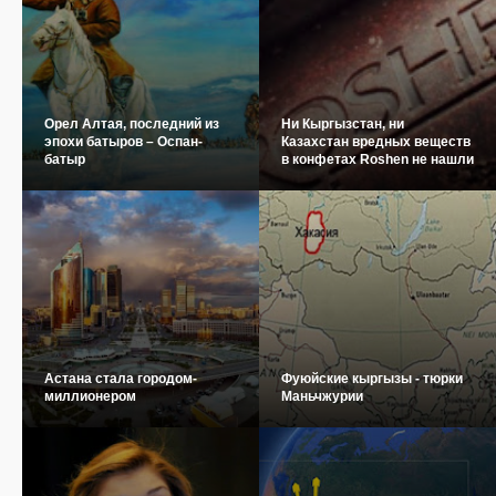
Орел Алтая, последний из
Ни Кыргызстан, ни
эпохи батыров – Оспан-
Казахстан вредных веществ
батыр
в конфетах Roshen не нашли
Астана стала городом-
Фуюйские кыргызы - тюрки
миллионером
Маньчжурии