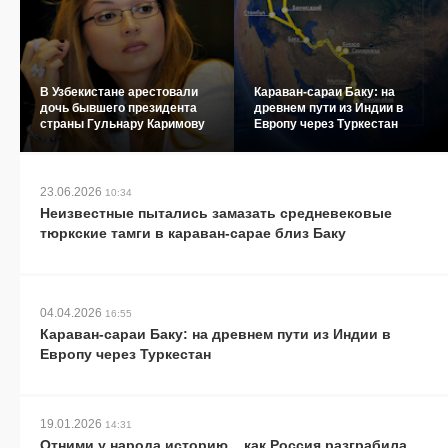
В Узбекистане арестовали
Караван-сараи Баку: на
дочь бывшего президента
древнем пути из Индии в
страны Гульнару Каримову
Европу через Туркестан
23.06.2026
10:34
Неизвестные пытались замазать средневековые
тюркские тамги в караван-сарае близ Баку
04.04.2026
16:55
Караван-сараи Баку: на древнем пути из Индии в
Европу через Туркестан
19.01.2026
14:31
Отними у народа историю... как Россия разграбила