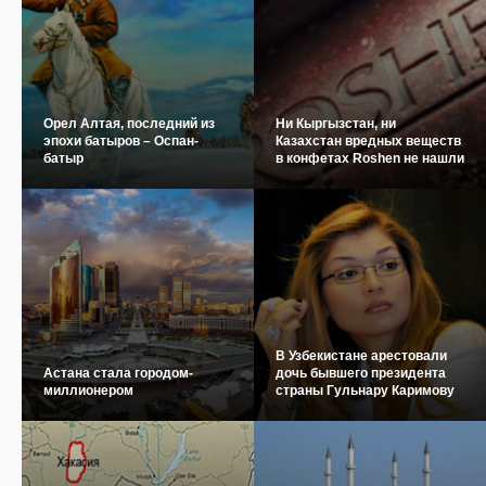
Орел Алтая, последний из
Ни Кыргызстан, ни
эпохи батыров – Оспан-
Казахстан вредных веществ
батыр
в конфетах Roshen не нашли
В Узбекистане арестовали
Астана стала городом-
дочь бывшего президента
миллионером
страны Гульнару Каримову