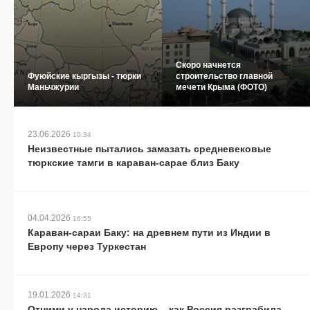
Скоро начнется
Фуюйские кыргызы - тюрки
строительство главной
Маньчжурии
мечети Крыма (ФОТО)
23.06.2026
10:34
Неизвестные пытались замазать средневековые
тюркские тамги в караван-сарае близ Баку
04.04.2026
16:55
Караван-сараи Баку: на древнем пути из Индии в
Европу через Туркестан
19.01.2026
14:31
Отними у народа историю... как Россия разграбила