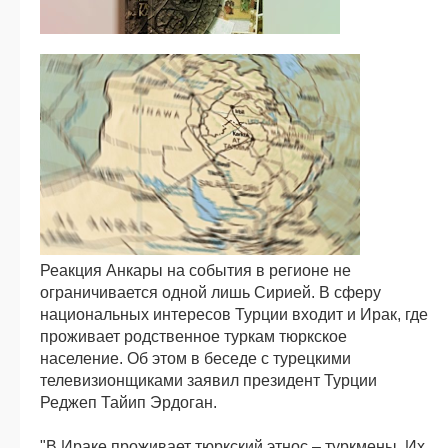
Реакция Анкары на события в регионе не
ограничивается одной лишь Сирией. В сферу
национальных интересов Турции входит и Ирак, где
проживает родственное туркам тюркское
население. Об этом в беседе с турецкими
телевизионщиками заявил президент Турции
Реджеп Тайип Эрдоган.
"В Ираке проживает тюркский этнос – туркмены. Их