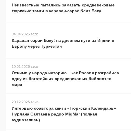
Неизвестные пытались замазать средневековые
тюркские тамги в караван-сарае близ Баку
04.04.2026
16:55
Караван-сараи Баку: на древнем пути из Индии в
Европу через Туркестан
19.01.2026
14:31
Отними у народа историю... как Россия разграбила
одну из богатейших средневековых библиотек
мира
20.12.2025
16:40
Интервью соавтора книги «Тюркский Календарь»
Нурлана Салтаева радио MigMar (полная
аудиозапись)