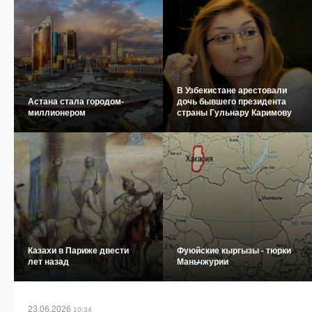
В Узбекистане арестовали
Астана стала городом-
дочь бывшего президента
миллионером
страны Гульнару Каримову
Казахи в Париже двести
Фуюйские кыргызы - тюрки
лет назад
Маньчжурии
23.06.2026
10:34