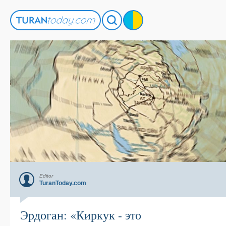
Editor
TuranToday.com
Эрдоган: «Киркук - это