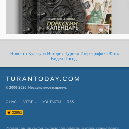
Новости
Культура
История
Туризм
Инфографика
Фото
Видео
Погода
TURANTODAY.COM
© 2006-
2026
. Независимое издание.
О НАС
АВТОРЫ
КОНТАКТЫ
RSS
3
2
9
5
1
Работая с нашим сайтом, вы даете свое согласие на использование файлов