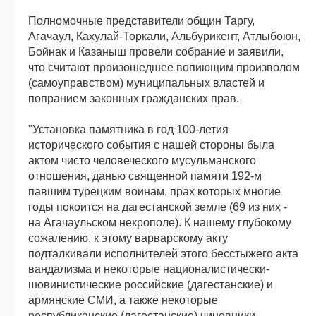
Полномочные представители общин Таргу,
Агачаул, Кахулай-Торкали, Альбурикент, Атлыбоюн,
Бойнак и Казаныш провели собрание и заявили,
что считают произошедшее вопиющим произволом
(самоуправством) муниципальных властей и
попранием законных гражданских прав.
"Установка памятника в год 100-летия
исторического события с нашей стороны была
актом чисто человеческого мусульманского
отношения, данью священной памяти 192-м
павшим турецким воинам, прах которых многие
годы покоится на дагестанской земле (69 из них -
на Агачаульском некрополе). К нашему глубокому
сожалению, к этому варварскому акту
подталкивали исполнителей этого бесстыжего акта
вандализма и некоторые националистически-
шовинистические российские (дагестанские) и
армянские СМИ, а также некоторые
республиканские (дагестанские) чиновники,