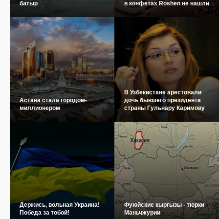
батыр
в конфетах Roshen не нашли
В Узбекистане арестовали
Астана стала городом-
дочь бывшего президента
миллионером
страны Гульнару Каримову
Держись, вольная Украина!
Фуюйские кыргызы - тюрки
Победа за тобой!
Маньчжурии