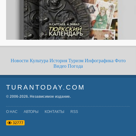
Новости
Культура
История
Туризм
Инфографика
Фото
Видео
Погода
TURANTODAY.COM
© 2006-
2026
. Независимое издание.
О НАС
АВТОРЫ
КОНТАКТЫ
RSS
3
2
7
7
7