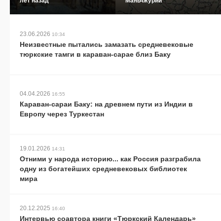
лет назад
Маньчжурии
23.06.2026
10:34
Неизвестные пытались замазать средневековые
тюркские тамги в караван-сарае близ Баку
04.04.2026
16:55
Караван-сараи Баку: на древнем пути из Индии в
Европу через Туркестан
19.01.2026
14:31
Отними у народа историю... как Россия разграбила
одну из богатейших средневековых библиотек
мира
20.12.2025
16:40
Интервью соавтора книги «Тюркский Календарь»