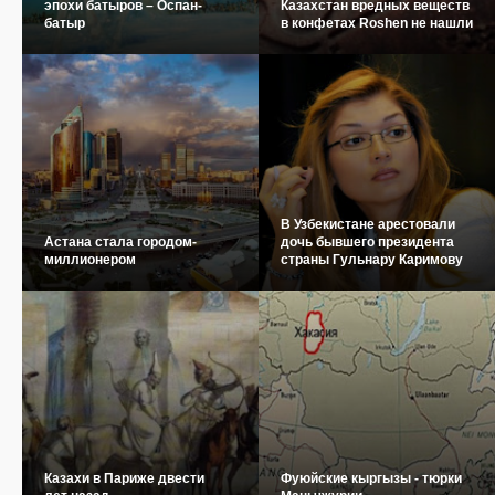
эпохи батыров – Оспан-
Казахстан вредных веществ
батыр
в конфетах Roshen не нашли
В Узбекистане арестовали
Астана стала городом-
дочь бывшего президента
миллионером
страны Гульнару Каримову
Казахи в Париже двести
Фуюйские кыргызы - тюрки