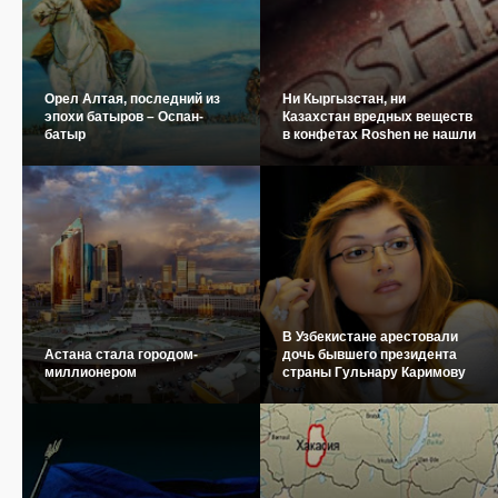
Орел Алтая, последний из
Ни Кыргызстан, ни
эпохи батыров – Оспан-
Казахстан вредных веществ
батыр
в конфетах Roshen не нашли
В Узбекистане арестовали
Астана стала городом-
дочь бывшего президента
миллионером
страны Гульнару Каримову