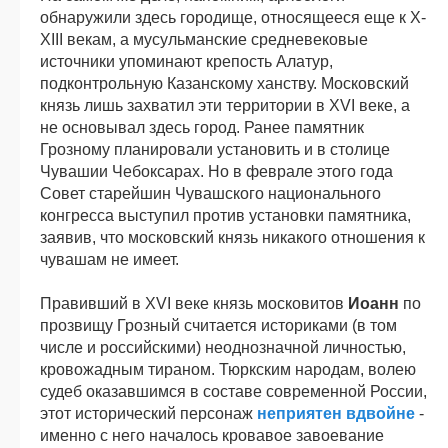
обнаружили здесь городище, относящееся еще к Х-
XIII векам, а мусульманские средневековые
источники упоминают крепость Алатур,
подконтрольную Казанскому ханству. Московский
князь лишь захватил эти территории в XVI веке, а
не основывал здесь город. Ранее памятник
Грозному планировали установить и в столице
Чувашии Чебоксарах. Но в феврале этого года
Совет старейшин Чувашского национального
конгресса выступил против установки памятника,
заявив, что московский князь никакого отношения к
чувашам не имеет.
Правивший в XVI веке князь московитов
Иоанн
по
прозвищу Грозный считается историками (в том
числе и российскими) неоднозначной личностью,
кровожадным тираном. Тюркским народам, волею
судеб оказавшимся в составе современной России,
этот исторический персонаж
неприятен вдвойне
-
именно с него началось кровавое завоевание