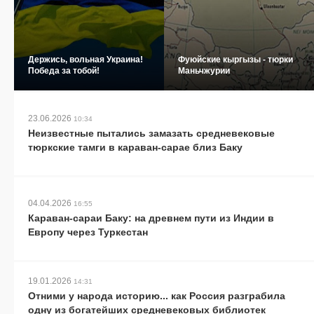
Держись, вольная Украина!
Фуюйские кыргызы - тюрки
Победа за тобой!
Маньчжурии
23.06.2026
10:34
Неизвестные пытались замазать средневековые
тюркские тамги в караван-сарае близ Баку
04.04.2026
16:55
Караван-сараи Баку: на древнем пути из Индии в
Европу через Туркестан
19.01.2026
14:31
Отними у народа историю... как Россия разграбила
одну из богатейших средневековых библиотек