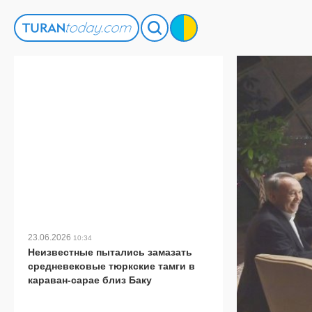
23.06.2026
10:34
Неизвестные пытались замазать
средневековые тюркские тамги в
караван-сарае близ Баку