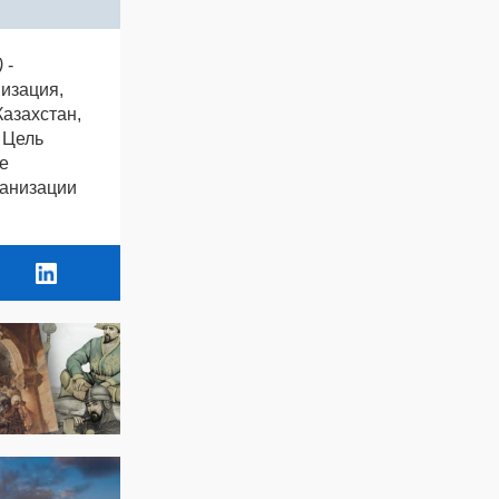
)
-
изация,
азахстан,
 Цель
е
ганизации