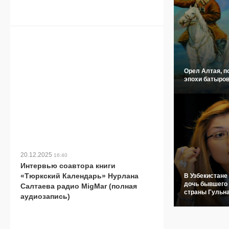
Орел Алтая, п
эпохи батыров
20.12.2025
16:40
Интервью соавтора книги
«Тюркский Календарь» Нурлана
В Узбекистане
дочь бывшего
Салтаева радио MigMar (полная
страны Гульн
аудиозапись)