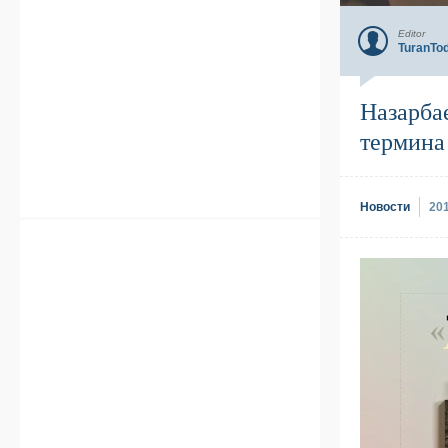
Editor
TuranTo
Назарба
термина
Новости
20