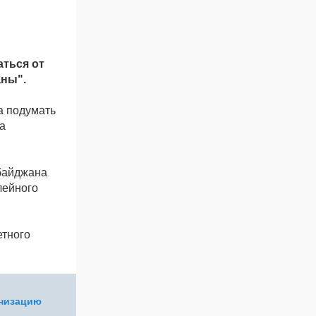
аться от
аны".
а подумать
а
рбайджана
лейного
етного
анизацию