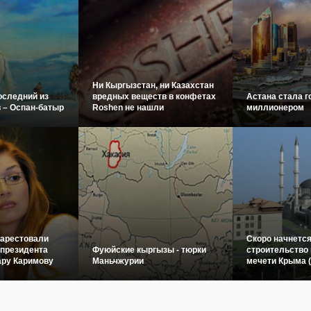
Ни Кыргызстан, ни Казахстан
оследний из
вредных веществ в конфетах
Астана стала г
 – Оспан-батыр
Roshen не нашли
миллионером
 арестовали
Скоро начнетс
 президента
Фуюйские кыргызы - тюрки
строительство 
ару Каримову
Маньчжурии
мечети Крыма 