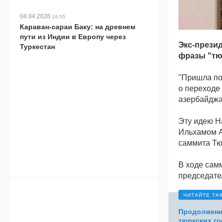
04.04.2026
16:55
Караван-сараи Баку: на древнем
пути из Индии в Европу через
Экс-прези
Туркестан
фразы "тю
"Пришла по
о переходе 
азербайджа
Эту идею Н
Ильхамом А
саммита Тю
В ходе сам
председате
Продолжени
тюркских го