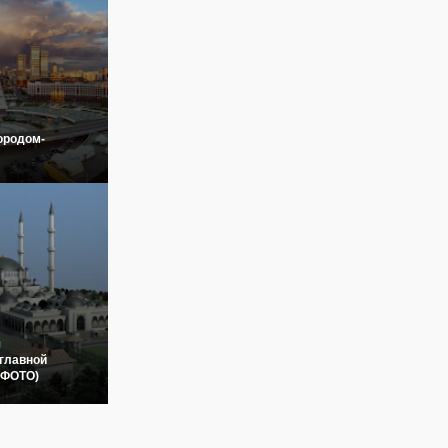
ородом-
я
главной
(ФОТО)