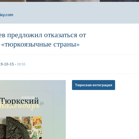
day.com
ев предложил отказаться от
 «тюркоязычные страны»
19-10-15
• 09:55
Тюркская интеграция