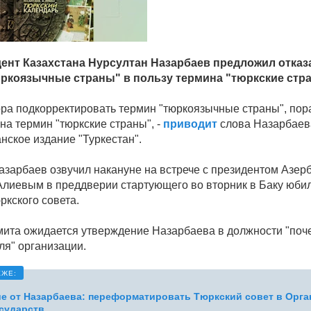
дент Казахстана Нурсултан Назарбаев предложил отказ
ркоязычные страны" в пользу термина "тюркские стр
ра подкорректировать термин "тюркоязычные страны", пор
на термин "тюркские страны", -
приводит
слова Назарбаев
нское издание "Туркестан".
азарбаев озвучил накануне на встрече с президентом Азе
лиевым в преддверии стартующего во вторник в Баку юби
ркского совета.
мита ожидается утверждение Назарбаева в должности "поч
ля" организации.
е от Назарбаева: переформатировать Тюркский совет в Орг
сударств