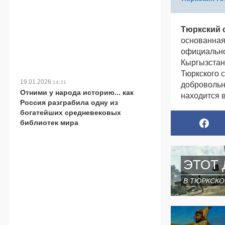
Тюркский 
основанная
официально
Кыргызстан
Тюркского 
19.01.2026
14:31
добровольн
Отними у народа историю... как
находится 
Россия разграбила одну из
богатейших средневековых
библиотек мира
ЭТОТ 
В ТЮРКСКО