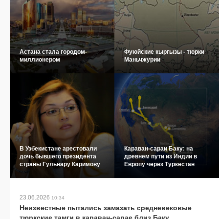
Астана стала городом-
Фуюйские кыргызы - тюрки
миллионером
Маньчжурии
В Узбекистане арестовали
Караван-сараи Баку: на
дочь бывшего президента
древнем пути из Индии в
страны Гульнару Каримову
Европу через Туркестан
23.06.2026
10:34
Неизвестные пытались замазать средневековые
тюркские тамги в караван-сарае близ Баку