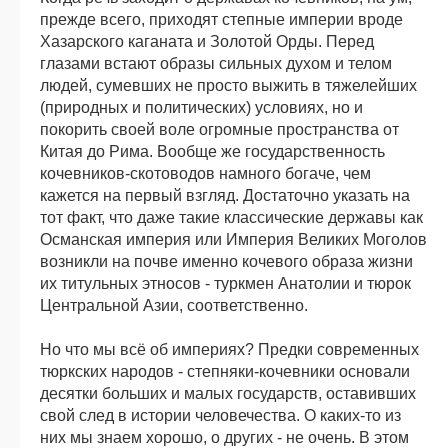
прежде всего, приходят степные империи вроде
Хазарского каганата и Золотой Орды. Перед
глазами встают образы сильных духом и телом
людей, сумевших не просто выжить в тяжелейших
(природных и политических) условиях, но и
покорить своей воле огромные пространства от
Китая до Рима. Вообще же государственность
кочевников-скотоводов намного богаче, чем
кажется на первый взгляд. Достаточно указать на
тот факт, что даже такие классические державы как
Османская империя или Империя Великих Моголов
возникли на почве именно кочевого образа жизни
их титульных этносов - туркмен Анатолии и тюрок
Центральной Азии, соответственно.
Но что мы всё об империях? Предки современных
тюркских народов - степняки-кочевники основали
десятки больших и малых государств, оставивших
свой след в истории человечества. О каких-то из
них мы знаем хорошо, о других - не очень. В этом