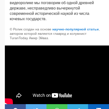
видеоролике мы поговорим об одной древней
державе, несправедливо вычеркнутой
современной исторической наукой из числа
кочевых государств.
© Ролик создан на основе
научно-популярной статьи
,
автором которой является главред и колумнист
TuranToday Амир Эйваз.