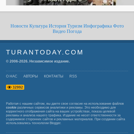
Новости
Культура
История
Туризм
Инфографика
Фото
Видео
Погода
TURANTODAY.COM
© 2006-
2026
. Независимое издание.
О НАС
АВТОРЫ
КОНТАКТЫ
RSS
3
2
9
9
2
Работая с нашим сайтом, вы даете свое согласие на использование файлов
cookie
различных сервисов аналитики и рекламы. Это необходимо для
корректного отображения сайта на ваших устройствах, показа целевой
рекламы и анализа нашего трафика. Издание не несет ответственности за
содержимое сторонних сайтов и рекламных материалов. При создании сайта
использовались технологии
Blogger
.