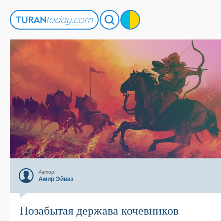
Автор:
Амир Эйваз
Позабытая держава кочевников