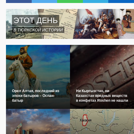
ЭТОТ ДЕНЬ
В ТЮРКСКОЙ ИСТОРИИ
Орел Алтая, последний из
Ни Кыргызстан, ни
эпохи батыров – Оспан-
Казахстан вредных веществ
батыр
в конфетах Roshen не нашли