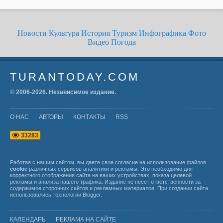
Новости
Культура
История
Туризм
Инфографика
Фото
Видео
Погода
TURANTODAY.COM
© 2006-
2026
. Независимое издание.
О НАС
АВТОРЫ
КОНТАКТЫ
RSS
3
3
2
8
3
Работая с нашим сайтом, вы даете свое согласие на использование файлов
cookie
различных сервисов аналитики и рекламы. Это необходимо для
корректного отображения сайта на ваших устройствах, показа целевой
рекламы и анализа нашего трафика. Издание не несет ответственности за
содержимое сторонних сайтов и рекламных материалов. При создании сайта
использовались технологии
Blogger
.
КАЛЕНДАРЬ
РЕКЛАМА НА САЙТЕ