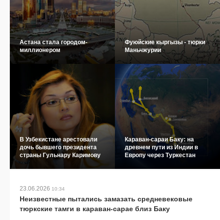
Астана стала городом-
Фуюйские кыргызы - тюрки
миллионером
Маньчжурии
В Узбекистане арестовали
Караван-сараи Баку: на
дочь бывшего президента
древнем пути из Индии в
страны Гульнару Каримову
Европу через Туркестан
23.06.2026
10:34
Неизвестные пытались замазать средневековые
тюркские тамги в караван-сарае близ Баку