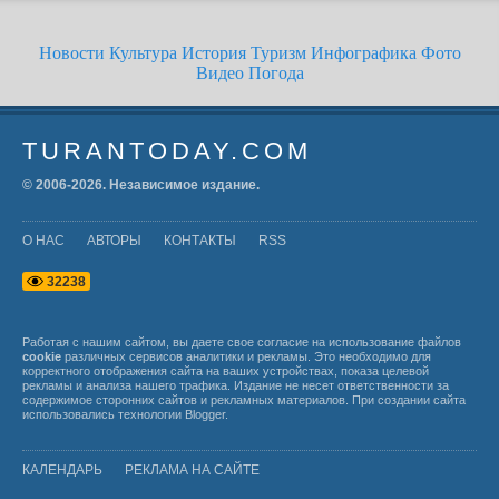
Новости
Культура
История
Туризм
Инфографика
Фото
Видео
Погода
TURANTODAY.COM
© 2006-
2026
. Независимое издание.
О НАС
АВТОРЫ
КОНТАКТЫ
RSS
3
2
2
3
8
Работая с нашим сайтом, вы даете свое согласие на использование файлов
cookie
различных сервисов аналитики и рекламы. Это необходимо для
корректного отображения сайта на ваших устройствах, показа целевой
рекламы и анализа нашего трафика. Издание не несет ответственности за
содержимое сторонних сайтов и рекламных материалов. При создании сайта
использовались технологии
Blogger
.
КАЛЕНДАРЬ
РЕКЛАМА НА САЙТЕ