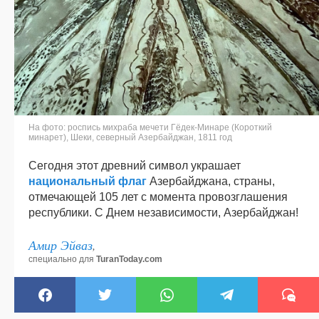
На фото: роспись михраба мечети Гёдек-Минаре (Короткий
минарет), Шеки, северный Азербайджан, 1811 год
Сегодня этот древний символ украшает
национальный флаг
Азербайджана, страны,
отмечающей 105 лет с момента провозглашения
республики. С Днем независимости, Азербайджан!
Амир Эйваз
,
специально для
TuranToday.com