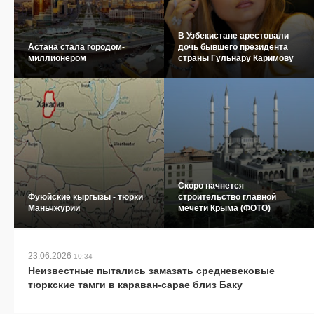
В Узбекистане арестовали
Астана стала городом-
дочь бывшего президента
миллионером
страны Гульнару Каримову
Скоро начнется
Фуюйские кыргызы - тюрки
строительство главной
Маньчжурии
мечети Крыма (ФОТО)
23.06.2026
10:34
Неизвестные пытались замазать средневековые
тюркские тамги в караван-сарае близ Баку