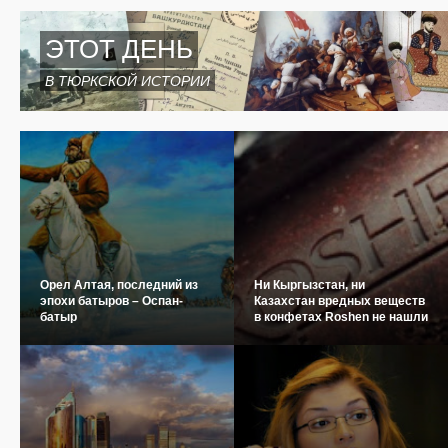
ЭТОТ ДЕНЬ
В ТЮРКСКОЙ ИСТОРИИ
Орел Алтая, последний из
Ни Кыргызстан, ни
эпохи батыров – Оспан-
Казахстан вредных веществ
батыр
в конфетах Roshen не нашли