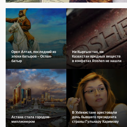
Орел Алтая, последний из
Ни Кыргызстан, ни
эпохи батыров – Оспан-
Казахстан вредных веществ
батыр
в конфетах Roshen не нашли
В Узбекистане арестовали
Астана стала городом-
дочь бывшего президента
миллионером
страны Гульнару Каримову