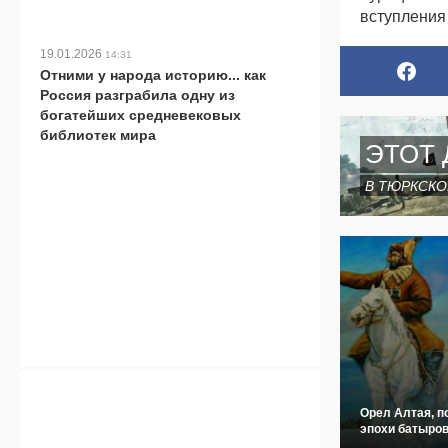
вступления
19.01.2026
14:31
Отними у народа историю... как
Россия разграбила одну из
богатейших средневековых
библиотек мира
ЭТОТ 
В ТЮРКСКО
Орел Алтая, п
эпохи батыров