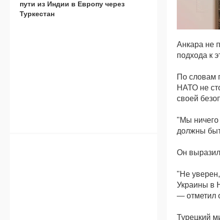
пути из Индии в Европу через
Туркестан
Анкара не 
подхода к 
По словам 
НАТО не ст
своей безо
"Мы ничего 
должны быт
Он выразил
"Не уверен
Украины в Н
— отметил 
Турецкий м