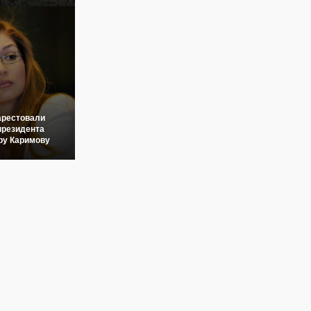
арестовали
президента
ру Каримову