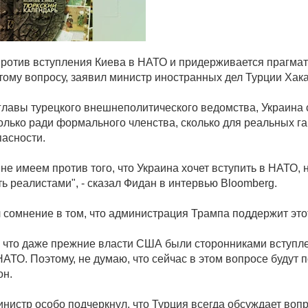
против вступления Киева в НАТО и придерживается прагма
этому вопросу, заявил министр иностранных дел Турции Хак
главы турецкого внешнеполитического ведомства, Украина 
олько ради формального членства, сколько для реальных г
пасности.
не имеем против того, что Украина хочет вступить в НАТО, 
ь реалистами", - сказал Фидан в интервью Bloomberg.
 сомнение в том, что администрация Трампа поддержит это
, что даже прежние власти США были сторонниками вступл
АТО. Поэтому, не думаю, что сейчас в этом вопросе будут 
он.
инистр особо подчеркнул, что Турция всегда обсуждает воп