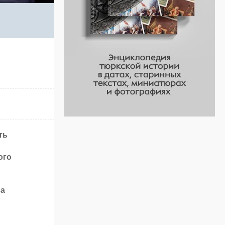
ть
ого
ва