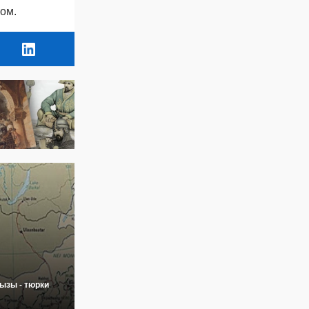
ом.
ызы - тюрки