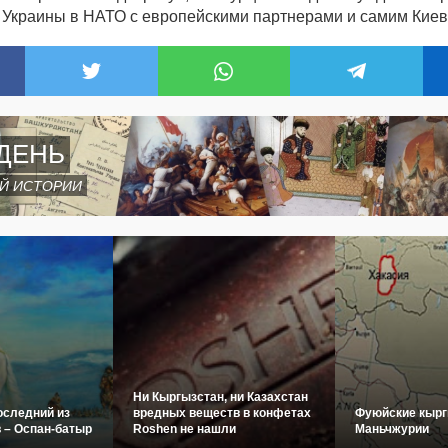
 Украины в НАТО с европейскими партнерами и самим Киев
ДЕНЬ
Й ИСТОРИИ
Ни Кыргызстан, ни Казахстан
оследний из
вредных веществ в конфетах
Фуюйские кырг
 – Оспан-батыр
Roshen не нашли
Маньчжурии