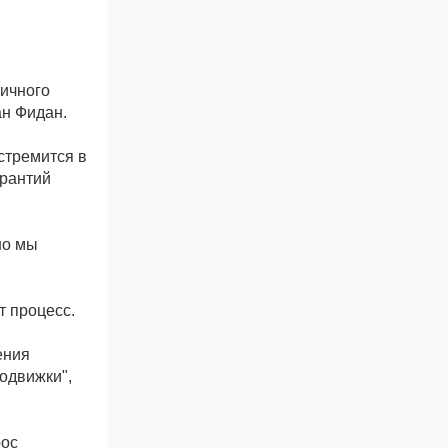
тичного
ан Фидан.
стремится в
арантий
но мы
т процесс.
ения
подвижки",
рос