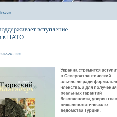
day.com
поддерживает вступление
ы в НАТО
25-02-24
• 18:31
Украина стремится вступи
в Североатлантический
альянс не ради формальн
членства, а для получения
реальных гарантий
безопасности, уверен гла
внешнеполитического
ведомства Турции.