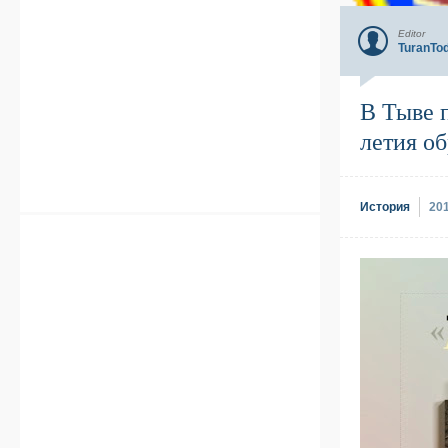
Editor
TuranTo
В Тыве п
летия о
История
20