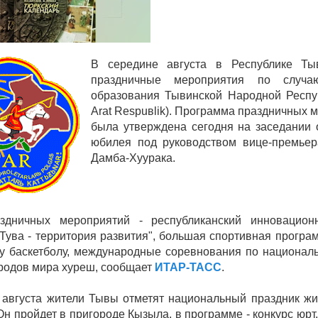
В середине августа в Республике Ты
праздничные мероприятия по случа
образования Тывинской Народной Респу
А
rat
Respu
в
lik
). Программа праздничных 
была утверждена сегодня на заседании 
юбилея под руководством вице-премьер
Дамба-Хуурака.
здничных мероприятий - республиканский инновацио
Тува - территория развития", большая спортивная програм
у баскетболу, международные соревнования по национал
родов мира хуреш, сообщает
ИТАР-ТАСС
.
 августа жители Тывы отметят национальный праздник ж
н пройдет в пригороде Кызыла, в программе - конкурс юрт,