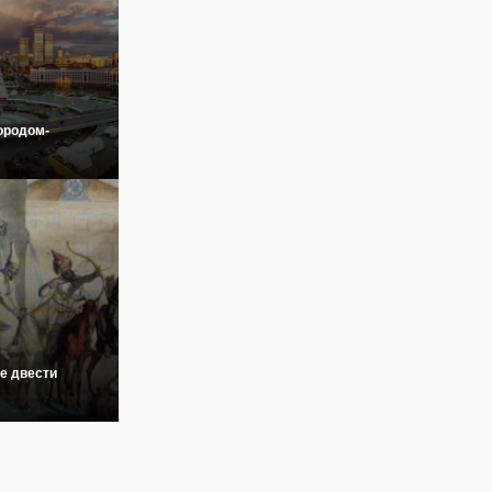
ородом-
е двести