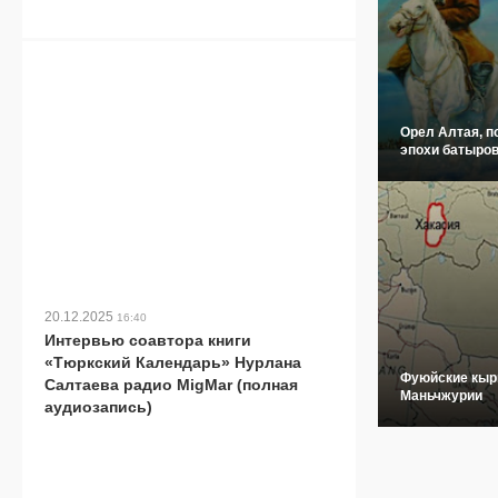
Орел Алтая, п
эпохи батыров
20.12.2025
16:40
Интервью соавтора книги
«Тюркский Календарь» Нурлана
Фуюйские кыр
Салтаева радио MigMar (полная
Маньчжурии
аудиозапись)