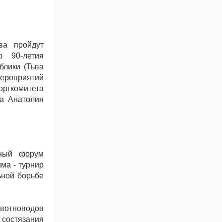
ва пройдут
ю 90-летия
блики (Тьва
мероприятий
оргкомитета
а Анатолия
нный форум
ма - турнир
ьной борьбе
ивотноводов
 состязания