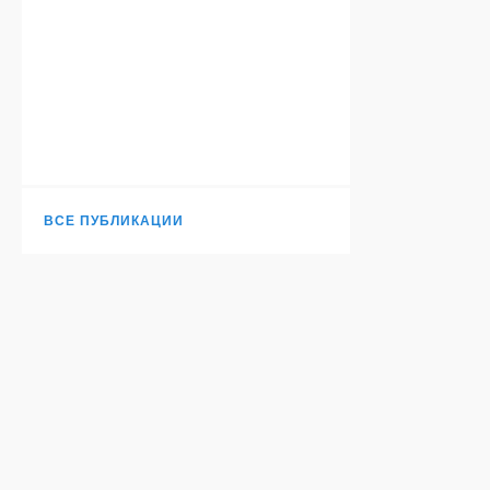
ВСЕ ПУБЛИКАЦИИ
Н
TURANTODAY.COM
© 2006-
2026
. Независимое издание.