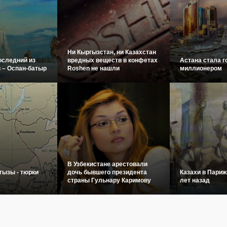
Ни Кыргызстан, ни Казахстан
оследний из
вредных веществ в конфетах
Астана стала г
 – Оспан-батыр
Roshen не нашли
миллионером
В Узбекистане арестовали
гызы - тюрки
дочь бывшего президента
Казахи в Париж
страны Гульнару Каримову
лет назад