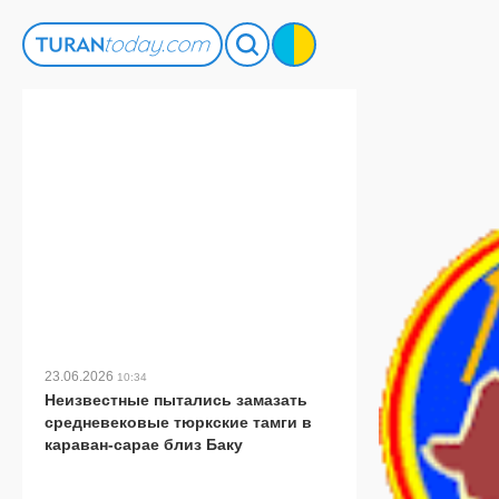
23.06.2026
10:34
Неизвестные пытались замазать
средневековые тюркские тамги в
караван-сарае близ Баку