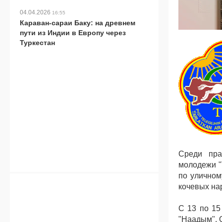
04.04.2026
16:55
Караван-сараи Баку: на древнем
пути из Индии в Европу через
Туркестан
Среди пра
молодежи "
по уличном
кочевых на
С 13 по 15
"Наадым". О