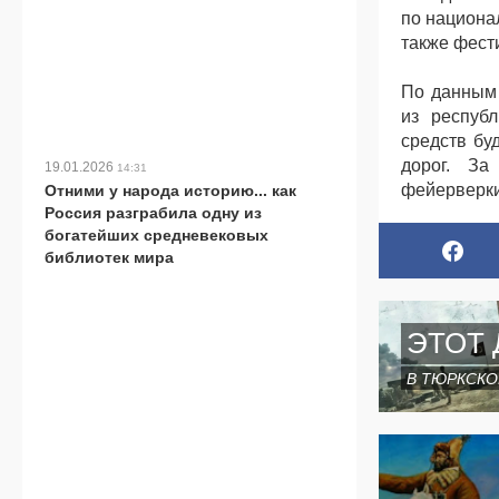
по национа
также фест
По данным 
из республ
средств бу
дорог. За
19.01.2026
14:31
фейерверки
Отними у народа историю... как
Россия разграбила одну из
богатейших средневековых
библиотек мира
ЭТОТ 
В ТЮРКСКО