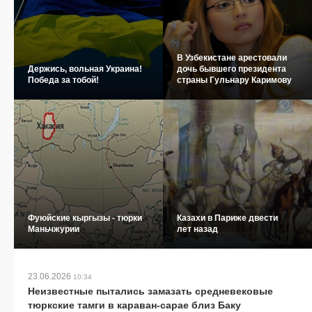
В Узбекистане арестовали
Держись, вольная Украина!
дочь бывшего президента
Победа за тобой!
страны Гульнару Каримову
Фуюйские кыргызы - тюрки
Казахи в Париже двести
Маньчжурии
лет назад
23.06.2026
10:34
Неизвестные пытались замазать средневековые
тюркские тамги в караван-сарае близ Баку