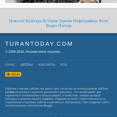
Новости
Культура
История
Туризм
Инфографика
Фото
Видео
Погода
TURANTODAY.COM
© 2006-
2026
. Независимое издание.
О НАС
АВТОРЫ
КОНТАКТЫ
RSS
3
2
1
4
1
Работая с нашим сайтом, вы даете свое согласие на использование файлов
cookie
различных сервисов аналитики и рекламы. Это необходимо для
корректного отображения сайта на ваших устройствах, показа целевой
рекламы и анализа нашего трафика. Издание не несет ответственности за
содержимое сторонних сайтов и рекламных материалов. При создании сайта
использовались технологии
Blogger
.