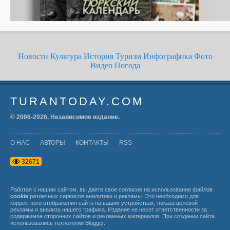
Новости
Культура
История
Туризм
Инфографика
Фото
Видео
Погода
TURANTODAY.COM
© 2006-
2026
. Независимое издание.
О НАС
АВТОРЫ
КОНТАКТЫ
RSS
3
2
6
7
1
Работая с нашим сайтом, вы даете свое согласие на использование файлов
cookie
различных сервисов аналитики и рекламы. Это необходимо для
корректного отображения сайта на ваших устройствах, показа целевой
рекламы и анализа нашего трафика. Издание не несет ответственности за
содержимое сторонних сайтов и рекламных материалов. При создании сайта
использовались технологии
Blogger
.