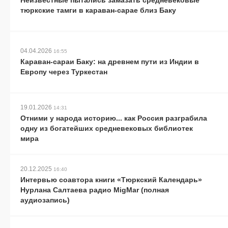
тюркские тамги в караван-сарае близ Баку
04.04.2026
16:55
Караван-сараи Баку: на древнем пути из Индии в
Европу через Туркестан
19.01.2026
14:31
Отними у народа историю... как Россия разграбила
одну из богатейших средневековых библиотек
мира
20.12.2025
16:40
Интервью соавтора книги «Тюркский Календарь»
Нурлана Салтаева радио MigMar (полная
аудиозапись)