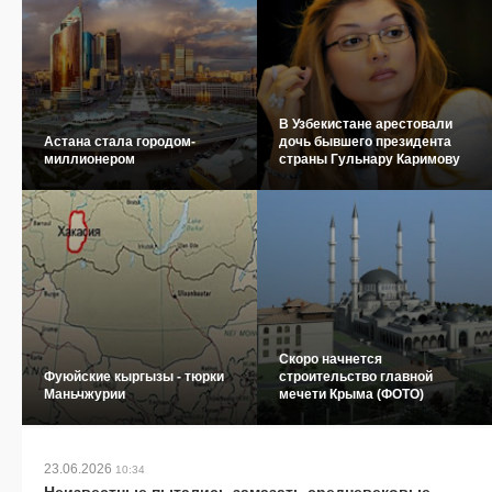
В Узбекистане арестовали
Астана стала городом-
дочь бывшего президента
миллионером
страны Гульнару Каримову
Скоро начнется
Фуюйские кыргызы - тюрки
строительство главной
Маньчжурии
мечети Крыма (ФОТО)
23.06.2026
10:34
Неизвестные пытались замазать средневековые