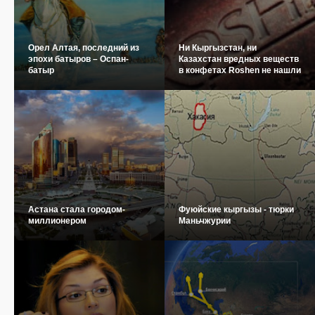
Орел Алтая, последний из
Ни Кыргызстан, ни
эпохи батыров – Оспан-
Казахстан вредных веществ
батыр
в конфетах Roshen не нашли
Астана стала городом-
Фуюйские кыргызы - тюрки
миллионером
Маньчжурии