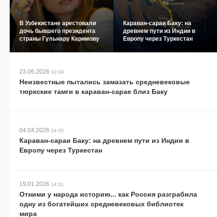
В Узбекистане арестовали
Караван-сараи Баку: на
дочь бывшего президента
древнем пути из Индии в
страны Гульнару Каримову
Европу через Туркестан
23.06.2026
10:34
Неизвестные пытались замазать средневековые
тюркские тамги в караван-сарае близ Баку
04.04.2026
16:55
Караван-сараи Баку: на древнем пути из Индии в
Европу через Туркестан
19.01.2026
14:31
Отними у народа историю... как Россия разграбила
одну из богатейших средневековых библиотек
мира