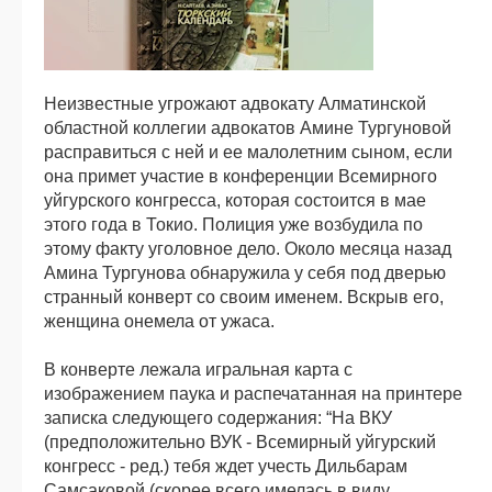
Неизвестные угрожают адвокату Алматинской
областной коллегии адвокатов Амине Тургуновой
расправиться с ней и ее малолетним сыном, если
она примет участие в конференции Всемирного
уйгурского конгресса, которая состоится в мае
этого года в Токио. Полиция уже возбудила по
этому факту уголовное дело. Около месяца назад
Амина Тургунова обнаружила у себя под дверью
странный конверт со своим именем. Вскрыв его,
женщина онемела от ужаса.
В конверте лежала игральная карта с
изображением паука и распечатанная на принтере
записка следующего содержания: “На ВКУ
(предположительно ВУК - Всемирный уйгурский
конгресс - ред.) тебя ждет учесть Дильбарам
Самсаковой (скорее всего имелась в виду