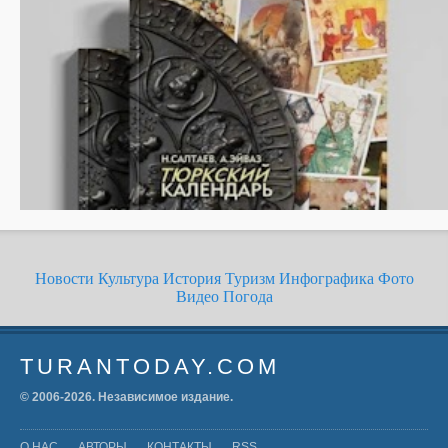
Новости
Культура
История
Туризм
Инфографика
Фото
Видео
Погода
TURANTODAY.COM
© 2006-
2026
. Независимое издание.
О НАС
АВТОРЫ
КОНТАКТЫ
RSS