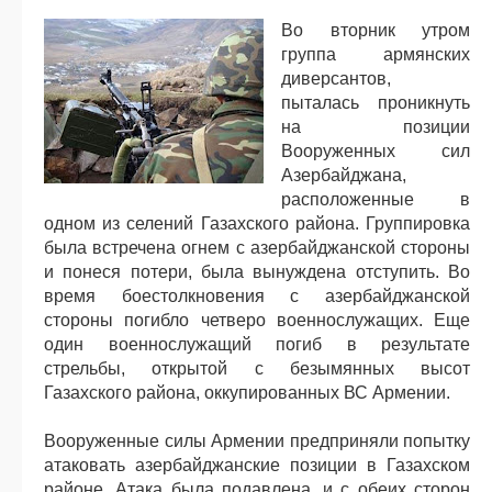
Во вторник утром
группа армянских
диверсантов,
пыталась проникнуть
на позиции
Вооруженных сил
Азербайджана,
расположенные в
одном из селений Газахского района. Группировка
была встречена огнем с азербайджанской стороны
и понеся потери, была вынуждена отступить. Во
время боестолкновения с азербайджанской
стороны погибло четверо военнослужащих. Еще
один военнослужащий погиб в результате
стрельбы, открытой с безымянных высот
Газахского района, оккупированных ВС Армении.
Вооруженные силы Армении предприняли попытку
атаковать азербайджанские позиции в Газахском
районе. Атака была подавлена, и с обеих сторон