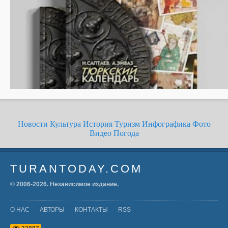
Новости
Культура
История
Туризм
Инфографика
Фото
Видео
Погода
TURANTODAY.COM
© 2006-
2026
. Независимое издание.
О НАС
АВТОРЫ
КОНТАКТЫ
RSS