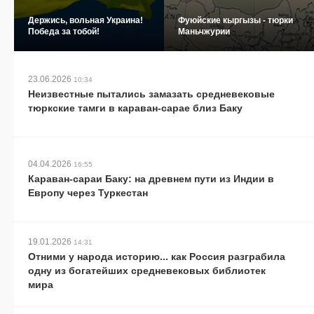
Держись, вольная Украина!
Фуюйские кыргызы - тюрки
Победа за тобой!
Маньчжурии
23.06.2026
10:34
Неизвестные пытались замазать средневековые
тюркские тамги в караван-сарае близ Баку
04.04.2026
16:55
Караван-сараи Баку: на древнем пути из Индии в
Европу через Туркестан
19.01.2026
14:31
Отними у народа историю... как Россия разграбила
одну из богатейших средневековых библиотек
мира