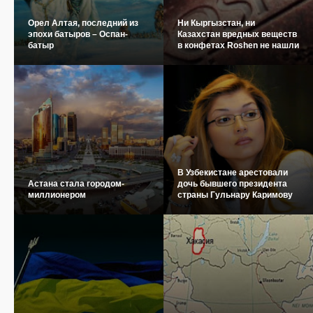
Орел Алтая, последний из
Ни Кыргызстан, ни
эпохи батыров – Оспан-
Казахстан вредных веществ
батыр
в конфетах Roshen не нашли
В Узбекистане арестовали
Астана стала городом-
дочь бывшего президента
миллионером
страны Гульнару Каримову