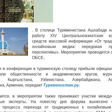
.
В столице Туркменистана Ашхабаде н
работу XIV Центральноазиатская к
средств массовой информации «От трад
онлайновым медиа: передовая п
перспективы». Мероприятие проводится 
ОБСЕ.
я в конференции в туркменскую столицу прибыли официа
тели общественности и академических кругов, жур
а, Кыргызстана, Узбекистана, Азербайджана, Аф
на, Армении, передает
Туркменистан.ру
.
ается, в мероприятии также принимают участие между
ные эксперты. На повестку дня форума вынесено 
в процесса перехода от традиционных к онлайновым