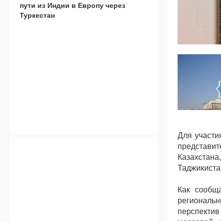
пути из Индии в Европу через
Туркестан
Для участи
представи
Казахстан
Таджикиста
Как сообщ
региональ
перспекти