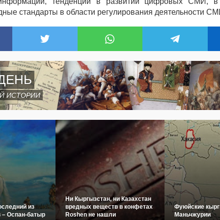
информации, тенденций в развитии цифровых СМИ, в
ные стандарты в области регулирования деятельности СМ
ДЕНЬ
Й ИСТОРИИ
Ни Кыргызстан, ни Казахстан
оследний из
вредных веществ в конфетах
Фуюйские кырг
 – Оспан-батыр
Roshen не нашли
Маньчжурии