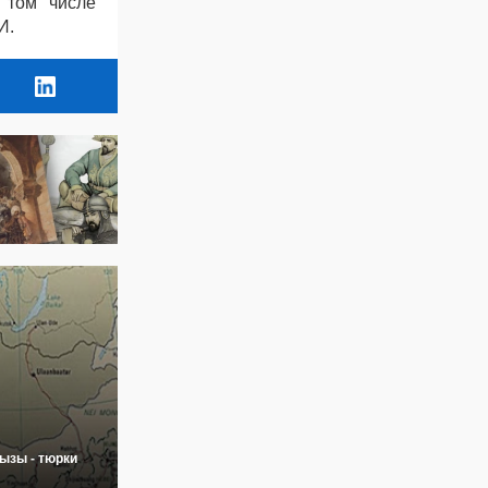
 том числе
И.
ызы - тюрки