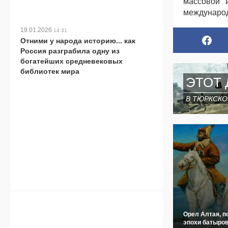
массовой 
международ
19.01.2026
14:31
Отними у народа историю... как
Россия разграбила одну из
богатейших средневековых
библиотек мира
ЭТОТ 
В ТЮРКСКО
Орел Алтая, п
эпохи батыров