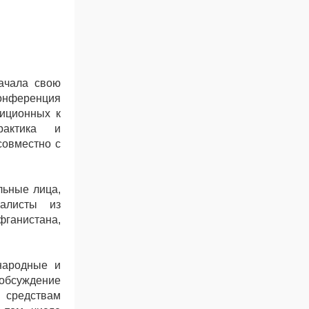
ачала свою
онференция
иционных к
рактика и
совместно с
льные лица,
налисты из
ганистана,
народные и
обсуждение
 средствам