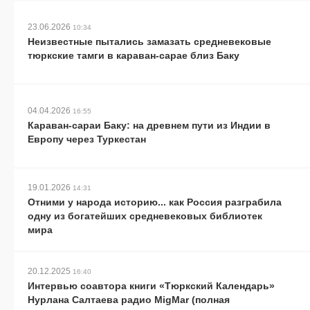
23.06.2026
10:34
Неизвестные пытались замазать средневековые
тюркские тамги в караван-сарае близ Баку
04.04.2026
16:55
Караван-сараи Баку: на древнем пути из Индии в
Европу через Туркестан
19.01.2026
14:31
Отними у народа историю... как Россия разграбила
одну из богатейших средневековых библиотек
мира
20.12.2025
16:40
Интервью соавтора книги «Тюркский Календарь»
Нурлана Салтаева радио MigMar (полная