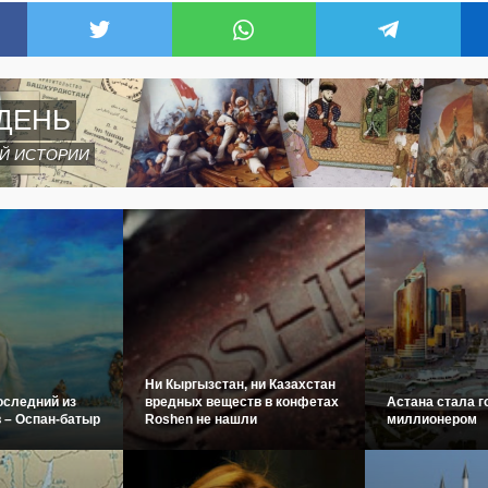
ДЕНЬ
Й ИСТОРИИ
Ни Кыргызстан, ни Казахстан
оследний из
вредных веществ в конфетах
Астана стала г
 – Оспан-батыр
Roshen не нашли
миллионером