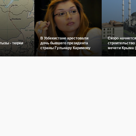
В Узбекистане арестовали
Скоро начнетс
гызы - тюрки
дочь бывшего президента
строительство 
страны Гульнару Каримову
мечети Крыма 