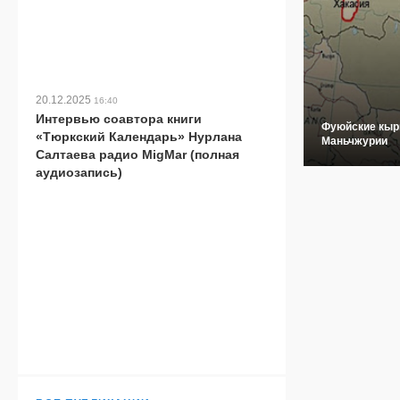
20.12.2025
16:40
Интервью соавтора книги
Фуюйские кыр
«Тюркский Календарь» Нурлана
Маньчжурии
Салтаева радио MigMar (полная
аудиозапись)