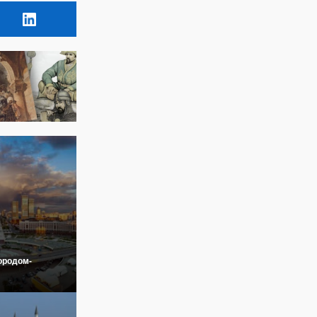
ородом-