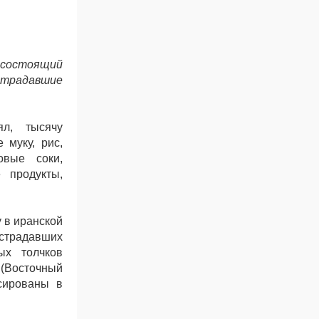
 состоящий
острадавшие
ял, тысячу
 муку, рис,
овые соки,
 продукты,
 в иранской
острадавших
ых толчков
 (Восточный
сированы в