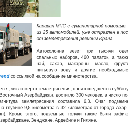
Караван МЧС с гуманитарной помощью,
из 25 автомобилей, уже отправлен в п
от землетрясения регионы Ирана
Автоколонна везет три тысячи оде
спальных наборов, 460 палаток, а также
чай, сахар, макароны, масло, фрукт
питьевую воду и другие необходимые
rend
со ссылкой на сообщение министерства.
ется, число жертв землетрясения, произошедшего в субботу
Восточный Азербайджан, достигло 300 человек, а число п
агнитуда землетрясения составила 6,3. Очаг подземн
на глубине 9,8 километра в 32 километрах от города Ахар
ан). Кроме этого, подземные толчки также были зафик
зербайджане, Зенджане, Ардебиле и Гиляне.