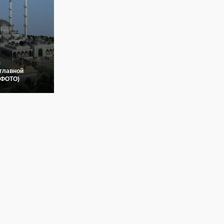
я
главной
(ФОТО)