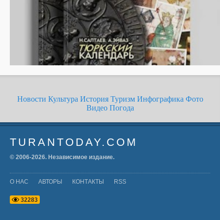
Новости
Культура
История
Туризм
Инфографика
Фото
Видео
Погода
TURANTODAY.COM
© 2006-
2026
. Независимое издание.
О НАС
АВТОРЫ
КОНТАКТЫ
RSS
3
2
2
8
3