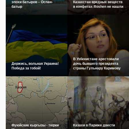
эпохи батыров – Оспан-
Казахстан вредных веществ
батыр
в конфетах Roshen не нашли
В Узбекистане арестовали
Держись, вольная Украина!
дочь бывшего президента
Победа за тобой!
страны Гульнару Каримову
Фуюйские кыргызы - тюрки
Казахи в Париже двести