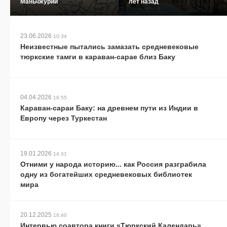
Маньчжурии
лет назад
23.06.2026
10:34
Неизвестные пытались замазать средневековые
тюркские тамги в караван-сарае близ Баку
04.04.2026
16:55
Караван-сараи Баку: на древнем пути из Индии в
Европу через Туркестан
19.01.2026
14:31
Отними у народа историю... как Россия разграбила
одну из богатейших средневековых библиотек
мира
20.12.2025
16:40
Интервью соавтора книги «Тюркский Календарь»