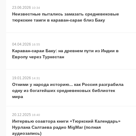
23.06.2026
10:34
Неизвестные пытались замазать средневековые
тюркские тамги в караван-сарае близ Баку
04.04.2026
16:55
Караван-сараи Баку: на древнем пути из Индии в
Европу через Туркестан
19.01.2026
14:31
Отними у народа историю... как Россия разграбила
одну из богатейших средневековых библиотек
мира
20.12.2025
16:40
Интервью соавтора книги «Тюркский Календарь»
Нурлана Салтаева радио MigMar (полная
аудиозапись)