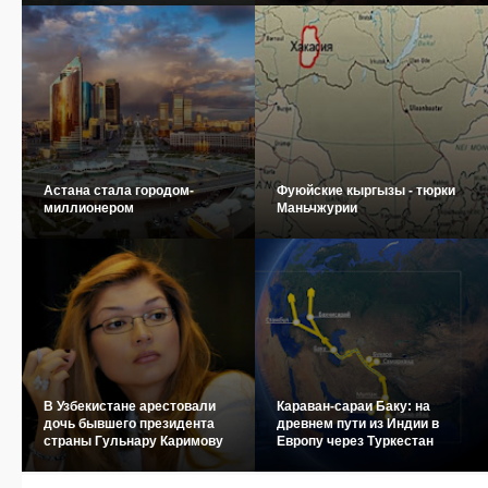
Астана стала городом-
Фуюйские кыргызы - тюрки
миллионером
Маньчжурии
В Узбекистане арестовали
Караван-сараи Баку: на
дочь бывшего президента
древнем пути из Индии в
страны Гульнару Каримову
Европу через Туркестан