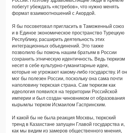
России. Поэтому здравомыслящие люди в Кремле
побегут убеждать «ястребов», что нужно менять
формат взаимоотношений с Акордой.
Я бы посоветовал пригласить в Таможенный союз
и в Единое экономическое пространство Турецкую
Республику, расширить деятельность этих
интеграционных объединений. Это также
позволило бы помочь нашим братьям в России
сохранить этническую идентичность. Ведь тюркизм
несет в себе культурно-гуманитарные идеи,
которые не угрожают какому-либо государству. И он
мог бы полезен России, поскольку она сама почти
наполовину тюркская страна. Сам тюркизм как
идеология появился на территории Российской
империи и был создан чиновником от образования
кырымлы тюрком Исмаилом Гаспринским.
И какой бы не была реакция Москвы, тюркский
тренд в Казахстане запущен Главой государства и,
как мы видим из замеров общественного мнения,