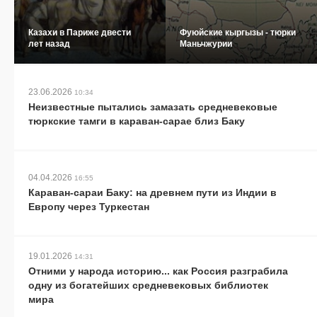
Казахи в Париже двести
Фуюйские кыргызы - тюрки
лет назад
Маньчжурии
23.06.2026
10:34
Неизвестные пытались замазать средневековые
тюркские тамги в караван-сарае близ Баку
04.04.2026
16:55
Караван-сараи Баку: на древнем пути из Индии в
Европу через Туркестан
19.01.2026
14:31
Отними у народа историю... как Россия разграбила
одну из богатейших средневековых библиотек
мира