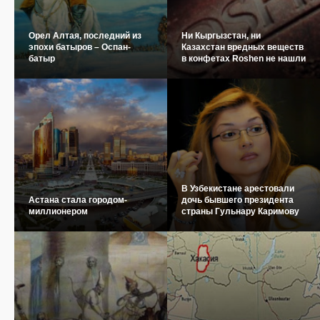
Орел Алтая, последний из
Ни Кыргызстан, ни
эпохи батыров – Оспан-
Казахстан вредных веществ
батыр
в конфетах Roshen не нашли
В Узбекистане арестовали
Астана стала городом-
дочь бывшего президента
миллионером
страны Гульнару Каримову